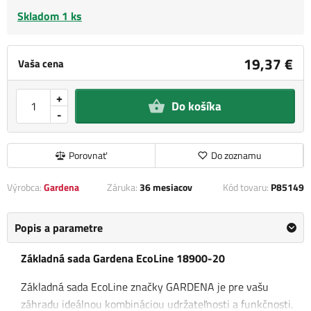
Skladom 1 ks
19,37 €
Vaša cena
+
Do košíka
-
Porovnať
Do zoznamu
Výrobca:
Gardena
Záruka:
36 mesiacov
Kód tovaru:
P85149
Popis a parametre
Základná sada Gardena EcoLine 18900-20
Základná sada EcoLine značky GARDENA je pre vašu
záhradu ideálnou kombináciou udržateľnosti a funkčnosti.