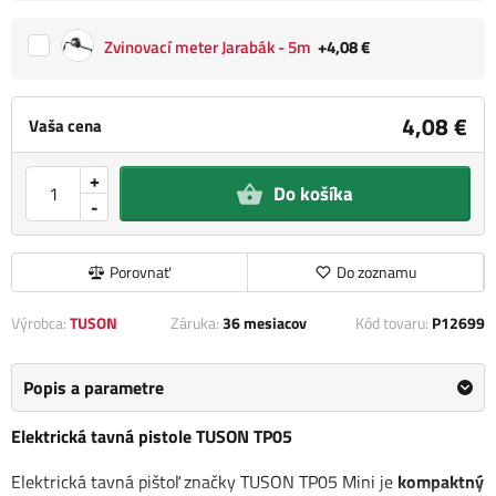
Zvinovací meter Jarabák - 5m
+4,08 €
4,08 €
Vaša cena
+
Do košíka
-
Porovnať
Do zoznamu
Výrobca:
TUSON
Záruka:
36 mesiacov
Kód tovaru:
P12699
Popis a parametre
Elektrická tavná pistole TUSON TP05
Elektrická tavná pištoľ značky TUSON TP05 Mini je
kompaktný