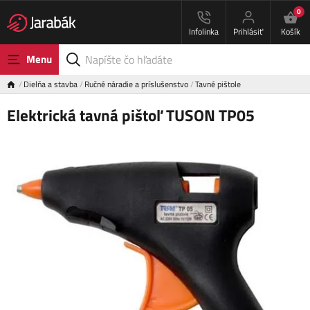
0
Infolinka
Prihlásiť
Košík
Menu
Dielňa a stavba
Ručné náradie a príslušenstvo
Tavné pištole
Elektrická tavná pištoľ TUSON TP05