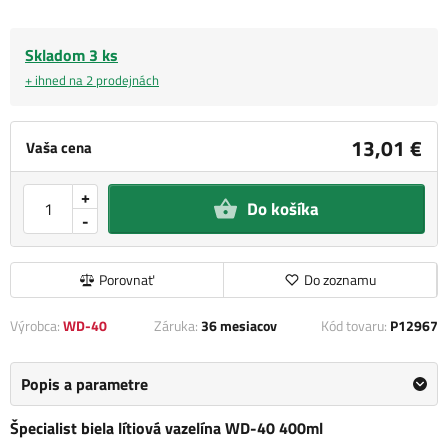
Skladom 3 ks
+ ihned na 2 prodejnách
13,01 €
Vaša cena
+
Do košíka
-
Porovnať
Do zoznamu
Výrobca:
WD-40
Záruka:
36 mesiacov
Kód tovaru:
P12967
Popis a parametre
Špecialist biela lítiová vazelína WD-40 400ml