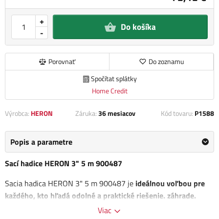
+
Do košíka
-
Porovnať
Do zoznamu
Spočítat splátky
Home Credit
Výrobca:
HERON
Záruka:
36 mesiacov
Kód tovaru:
P1588
Popis a parametre
Sací hadice HERON 3" 5 m 900487
Sacia hadica HERON 3" 5 m 900487 je
ideálnou voľbou pre
každého, kto hľadá odolné a praktické riešenie. záhrade.
Viac
Hadica je
vyrobená z kvalitného mäkčeného PVC a vystužená