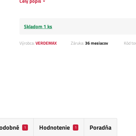
Celý popis
Skladom 1 ks
Výrobca:
VERDEMAX
Záruka:
36 mesiacov
Kód to
odobné
Hodnotenie
Poradňa
1
1