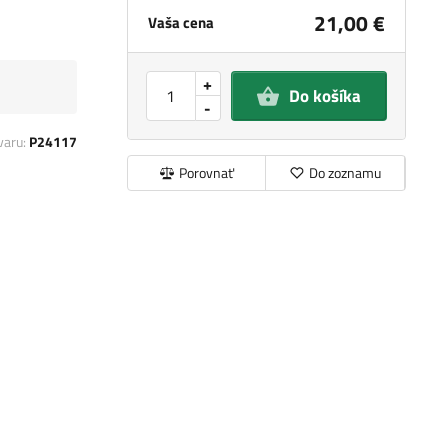
21,00 €
Vaša cena
+
Do košíka
-
varu:
P24117
Porovnať
Do zoznamu