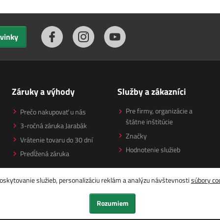
ovinky
Záruky a výhody
Služby a zákazníci
Pre firmy, organizácie a
Prečo nakupovať u nás
štátne inštitúcie
3-ročná záruka Jarabák
Značky
Vrátenie tovaru do 30 dní
Hodnotenie služieb
Predĺžená záruka
oskytovanie služieb, personalizáciu reklám a analýzu návštevnosti
súbory co
Rozumiem