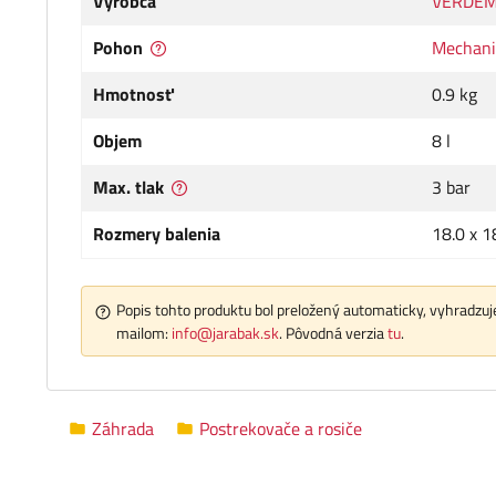
Výrobca
VERDE
Pohon
Mechani
Hmotnosť
0.9 kg
Objem
8 l
Max. tlak
3 bar
Rozmery balenia
18.0 x 1
Popis tohto produktu bol preložený automaticky, vyhradzuje
mailom:
info@jarabak.sk
. Pôvodná verzia
tu
.
Záhrada
Postrekovače a rosiče