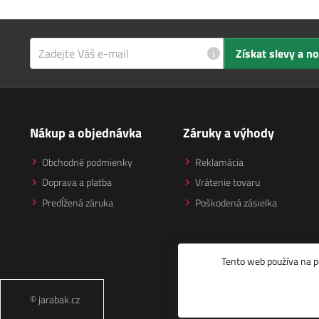
i
Získat slevy a n
Nákup a objednávka
Záruky a výhody
Obchodné podmienky
Reklamácia
Doprava a platba
Vrátenie tovaru
Predĺžená záruka
Poškodená zásielka
Tento web používa na p
© jarabak.cz