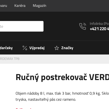
ovaru
Kariéra
Magazín
Infolinka
(Po
+421 220 
 darčeky
Výpredaj
Značky
VERDEMAX TP8
Ručný postrekovač VE
Objem nádoby 8 l, max. tlak 3 bar, hmotnosť 0,9 kg, Skl
tryska, nastaviteľný pás cez rameno.