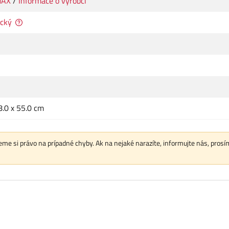
MAX
/
Informace o výrobci
cký
8.0 x 55.0 cm
me si právo na prípadné chyby. Ak na nejaké narazíte, informujte nás, prosí