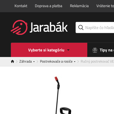
Kontakt
Doprava a platba
Reklamácia
Vrátenie t
Vyberte si kategóriu
Tipy na
Záhrada
Postrekovače a rosiče
Ručný postrekovač 