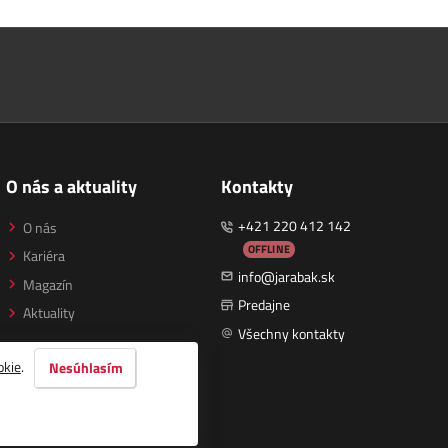
O nás a aktuality
Kontakty
+421 220 412 142
O nás
OFFLINE
Kariéra
info@jarabak.sk
Magazín
Predajne
Aktuality
Všechny kontakty
okie
.
Nesúhlasím