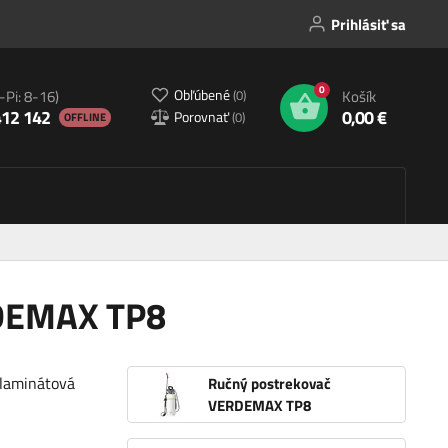
Prihlásiť sa
0
Obľúbené
(
0
)
-Pi: 8-16)
Košík
412 142
0,00 €
Porovnať
(
0
)
OFFLINE
RDEMAX TP8
olaminátová
Ručný postrekovač
VERDEMAX TP8