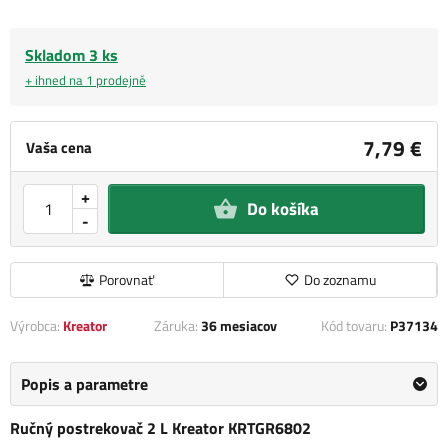
Skladom 3 ks
+ ihned na 1 prodejně
7,79 €
Vaša cena
+
Do košíka
-
Porovnať
Do zoznamu
Výrobca:
Kreator
Záruka:
36 mesiacov
Kód tovaru:
P37134
Popis a parametre
Ručný postrekovač 2 L Kreator KRTGR6802