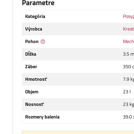
Parametre
Kategória
Posyp
Výrobca
Kreat
Pohon
Mech
Dĺžka
3.5 
Záber
350 
Hmotnosť
7.9 k
Objem
23 l
Nosnosť
23 k
Rozmery balenia
39.0 