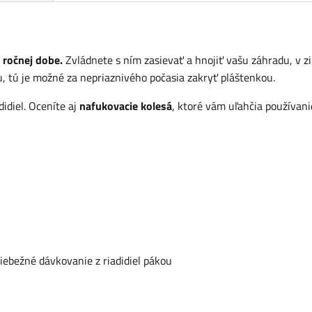
j ročnej dobe.
Zvládnete s ním zasievať a hnojiť vašu záhradu, v z
 tú je možné za nepriaznivého počasia zakryť pláštenkou.
idiel. Oceníte aj
nafukovacie kolesá
, ktoré vám uľahčia používani
bežné dávkovanie z riadidiel pákou