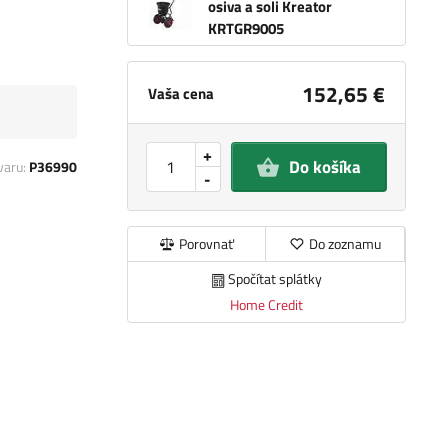
osiva a soli Kreator
KRTGR9005
152,65 €
Vaša cena
+
Do košíka
varu:
P36990
-
Porovnať
Do zoznamu
Spočítat splátky
Home Credit