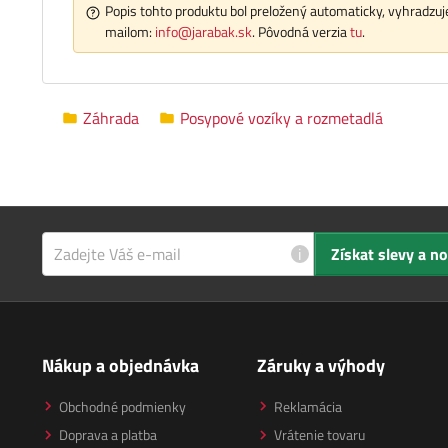
Popis tohto produktu bol preložený automaticky, vyhradzuje
mailom:
info@jarabak.sk
. Pôvodná verzia
tu
.
Záhrada
Posypové vozíky a rozmetadlá
i
Získat slevy a n
Nákup a objednávka
Záruky a výhody
Obchodné podmienky
Reklamácia
Doprava a platba
Vrátenie tovaru