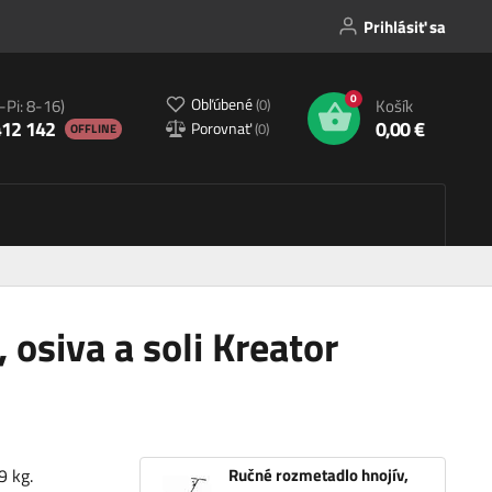
Prihlásiť sa
0
Obľúbené
(
0
)
-Pi: 8-16)
Košík
412 142
0,00 €
Porovnať
(
0
)
OFFLINE
 osiva a soli Kreator
9 kg.
Ručné rozmetadlo hnojív,