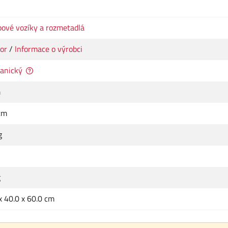
ové vozíky a rozmetadlá
or
/
Informace o výrobci
anický
m
cm
g
g
x 40.0 x 60.0 cm