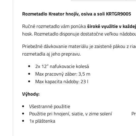
Rozmetadlo Kreator hnojív, osiva a soli KRTGR9005
Ručné rozmetadlo vám ponúka
široké využitie v každe
hosk. Rozmetadlo disponuje dostatočne veľkou nádobou,
Priebežné dávkovanie materiálu je zaistené pákou z riad
rozmetadla aj jeho prepravu.
2x 12” nafukovacie kolesá
Max pracovný záber: 3,5 m
Max kapacita nádoby: 23 l
Výhody:
Všestranné použitie
Použitie pri hnojení, siatie, v zime solení Prie
1x pláštenka