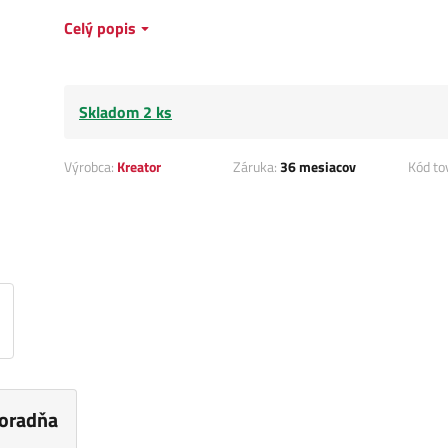
Celý popis
Skladom 2 ks
Výrobca:
Kreator
Záruka:
36 mesiacov
Kód to
oradňa