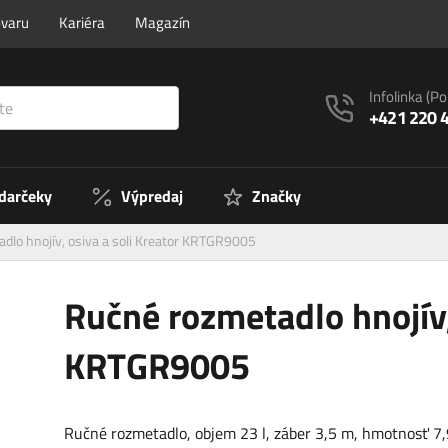
ovaru
Kariéra
Magazín
Infolinka
(Po
+421 220 
 darčeky
Výpredaj
Značky
dlo hnojív, osiva a soli Kreator KRTGR9005
Ručné rozmetadlo hnojív,
KRTGR9005
Ručné rozmetadlo, objem 23 l, záber 3,5 m, hmotnosť 7,