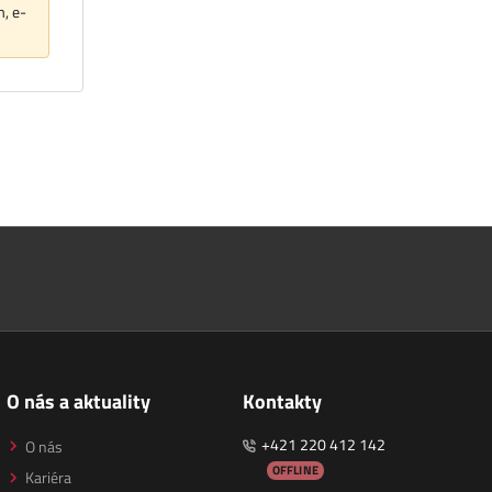
m, e-
O nás a aktuality
Kontakty
+421 220 412 142
O nás
OFFLINE
Kariéra