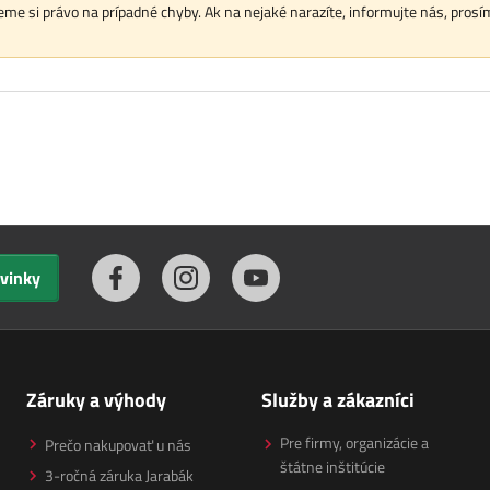
me si právo na prípadné chyby. Ak na nejaké narazíte, informujte nás, prosí
ovinky
Záruky a výhody
Služby a zákazníci
Pre firmy, organizácie a
Prečo nakupovať u nás
štátne inštitúcie
3-ročná záruka Jarabák