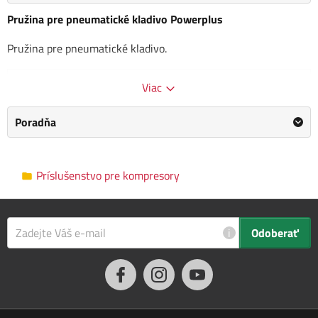
Pružina pre pneumatické kladivo Powerplus
Pružina pre pneumatické kladivo.
Kategória
Príslušenstvo pre kompresory
Viac
Výrobca
Powerplus
/
Informace o výrobci
Poradňa
Rozmery balenia
5.0 x 10.0 x 13.0 cm
Príslušenstvo pre kompresory
Popis tohto produktu bol preložený automaticky, vyhradzujeme si
právo na prípadné chyby. Ak na nejaké narazíte, informujte nás,
prosím, e-mailom:
info@jarabak.sk
. Pôvodná verzia
tu
.
i
Odoberať