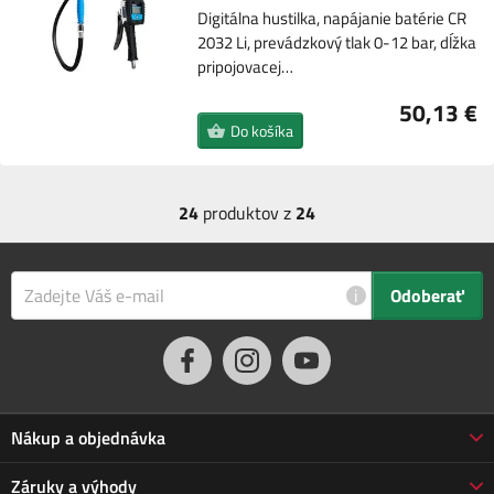
Digitálna hustilka, napájanie batérie CR
2032 Li, prevádzkový tlak 0-12 bar, dĺžka
pripojovacej…
50,13 €
Do košíka
24
produktov z
24
i
Odoberať
Nákup a objednávka
Obchodné podmienky
Záruky a výhody