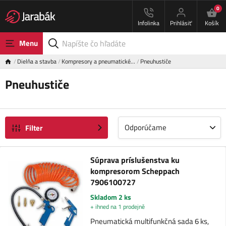
0
Infolinka
Prihlásiť
Košík
Menu
Dielňa a stavba
Kompresory a pneumatické…
Pneuhustiče
Pneuhustiče
Odporúčame
Filter
Súprava príslušenstva ku
kompresorom Scheppach
7906100727
Skladom 2 ks
+ ihned na 1 prodejně
Pneumatická multifunkčná sada 6 ks,