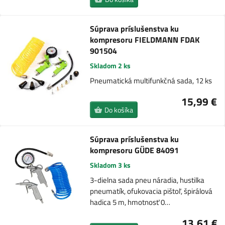
Súprava príslušenstva ku
kompresoru FIELDMANN FDAK
901504
Skladom 2 ks
Pneumatická multifunkčná sada, 12 ks
15,99 €
Do košíka
Súprava príslušenstva ku
kompresoru GÜDE 84091
Skladom 3 ks
3-dielna sada pneu náradia, hustilka
pneumatík, ofukovacia pištoľ, špirálová
hadica 5 m, hmotnosť 0…
13,61 €