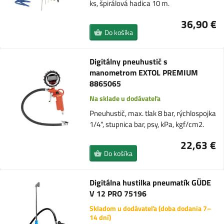
ks, špirálová hadica 10 m.
36,90 €
Do košíka
Digitálny pneuhustič s
manometrom EXTOL PREMIUM
8865065
Na sklade u dodávateľa
Pneuhustič, max. tlak 8 bar, rýchlospojka
1/4", stupnica bar, psy, kPa, kgf/cm2.
22,63 €
Do košíka
Digitálna hustilka pneumatík GÜDE
V 12 PRO 75196
Skladom u dodávateľa (doba dodania 7–
14 dní)