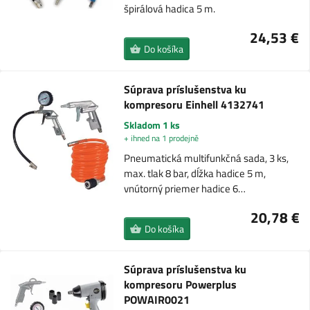
špirálová hadica 5 m.
24,53 €
Do košíka
Súprava príslušenstva ku
kompresoru Einhell 4132741
Skladom 1 ks
+ ihned na 1 prodejně
Pneumatická multifunkčná sada, 3 ks,
max. tlak 8 bar, dĺžka hadice 5 m,
vnútorný priemer hadice 6…
20,78 €
Do košíka
Súprava príslušenstva ku
kompresoru Powerplus
POWAIR0021