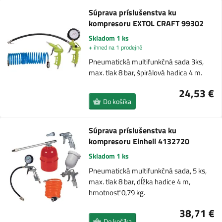
Súprava príslušenstva ku
kompresoru EXTOL CRAFT 99302
Skladom 1 ks
+ ihned na 1 prodejně
Pneumatická multifunkčná sada 3ks,
max. tlak 8 bar, špirálová hadica 4 m.
24,53 €
Do košíka
Súprava príslušenstva ku
kompresoru Einhell 4132720
Skladom 1 ks
Pneumatická multifunkčná sada, 5 ks,
max. tlak 8 bar, dĺžka hadice 4 m,
hmotnosť 0,79 kg.
38,71 €
Do košíka