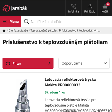
0
Infolinka
Prihlásiť
Košík
Menu
Dielňa a stavba
Teplovzdušné pištole
Príslušenstvo k teplovzdušným…
Príslušenstvo k teplovzdušným pištoliam
Odporúčame
Filter
Letovacia reflektorová tryska
Makita PR00000033
Skladom 1 ks
Letovacia reflektorová tryska pre
teplovzdušné pištole Makita
HG5030K/HG6030K/HG6031VK/HG6531C