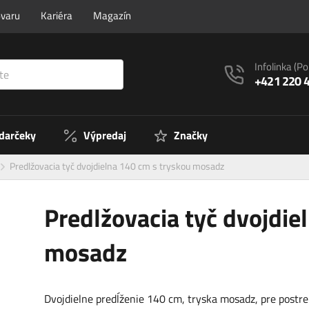
ovaru
Kariéra
Magazín
Infolinka
(Po
+421 220 
 darčeky
Výpredaj
Značky
Predlžovacia tyč dvojdielna 140 cm s tryskou mosadz
Predlžovacia tyč dvojdie
mosadz
Dvojdielne predĺženie 140 cm, tryska mosadz, pre postr