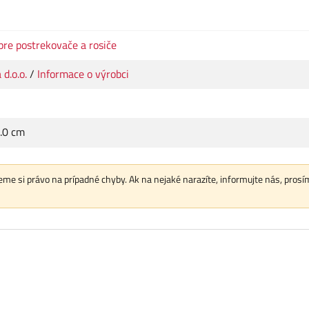
pre postrekovače a rosiče
 d.o.o.
/
Informace o výrobci
3.0 cm
me si právo na prípadné chyby. Ak na nejaké narazíte, informujte nás, prosí