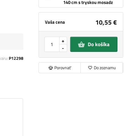
140 cm s tryskou mosadz
10,55 €
Vaša cena
+
Do košíka
-
varu:
P12298
Porovnať
Do zoznamu