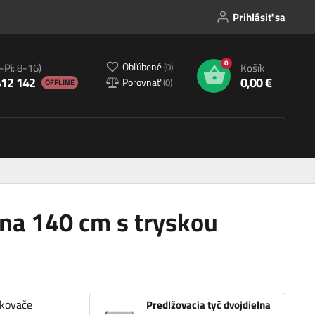
Prihlásiť sa
0
Obľúbené
(
0
)
-Pi: 8-16)
Košík
412 142
0,00 €
Porovnať
(
0
)
OFFLINE
lna 140 cm s tryskou
ekovače
Predlžovacia tyč dvojdielna