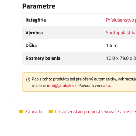
Parametre
Kategória
Príslušenstvo 
Výrobca
Santaj plastika
Dĺžka
1.4 m
Rozmery balenia
10.0 x 79.0 x 
Popis tohto produktu bol preložený automaticky, vyhradzuje
mailom:
info@jarabak.sk
. Pôvodná verzia
tu
.
Záhrada
Príslušenstvo pre postrekovače a rosiče