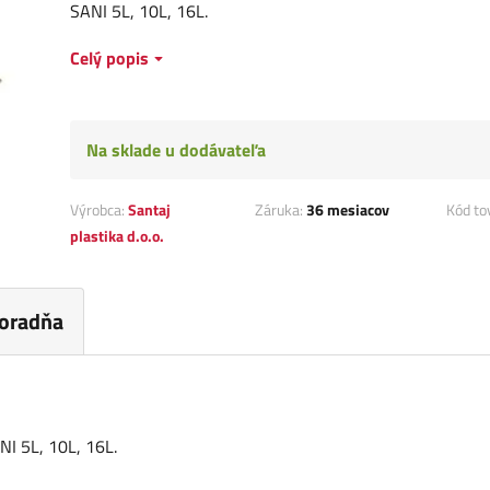
SANI 5L, 10L, 16L.
Celý popis
Na sklade u dodávateľa
Výrobca:
Santaj
Záruka:
36 mesiacov
Kód to
plastika d.o.o.
oradňa
I 5L, 10L, 16L.