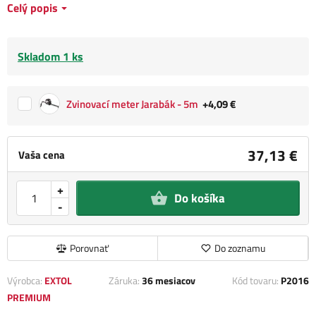
Celý popis
Skladom 1 ks
Zvinovací meter Jarabák - 5m
+4,09 €
37,13 €
Vaša cena
+
Do košíka
-
Porovnať
Do zoznamu
Výrobca:
EXTOL
Záruka:
36 mesiacov
Kód tovaru:
P2016
PREMIUM