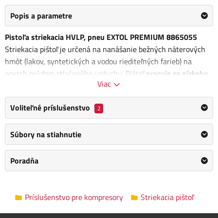
Popis a parametre
Pistoľa striekacia HVLP, pneu EXTOL PREMIUM 8865055
Striekacia pištoľ je určená na nanášanie bežných náterových
hmôt (lakov, syntetických a vodou riediteľných farieb) na
povrch prúdom stlačeného vzduchu. Pištoľ
pracuje za nízkeho
Viac
tlaku
, pri ktorom sa odráža menšie množstvo náterovej hmoty
od povrchu, čo umožňuje vyšší nános farby s nižšou spotrebou
Voliteľné príslušenstvo
2
oproti vysokotlakovej pištoli. Tento princíp HVLP (High Volume
Low Pressure) umožňuje
znížiť spotrebu náterovej hmoty až
o 30 %
Súbory na stiahnutie
za podmienky používania pištole v rozmedzí pracovného
tlaku. farby
Poradňa
možnosť nastavenia smeru plochého lúča
regulátor prietoku vzduchu
povrchová úprava je prevedená eloxovaním (anodizáciou)
Príslušenstvo pre kompresory
Striekacia pištoľ
hmotnosť: 0,5kg
max. pracovný tlak: 3bar (0,3MPa)