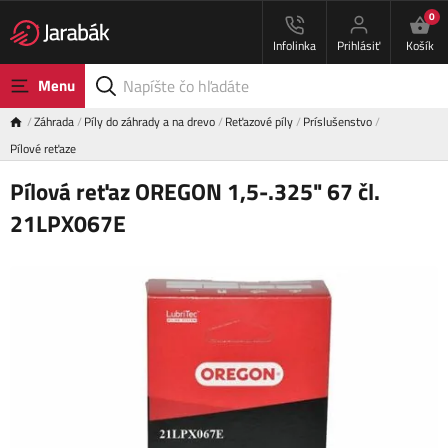
0
Infolinka
Prihlásiť
Košík
Menu
Záhrada
Píly do záhrady a na drevo
Reťazové píly
Príslušenstvo
Pílové reťaze
Pílová reťaz OREGON 1,5-.325" 67 čl.
21LPX067E