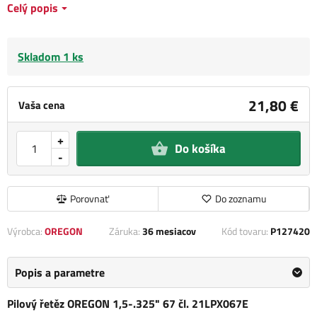
Celý popis
Skladom 1 ks
21,80 €
Vaša cena
+
Do košíka
-
Porovnať
Do zoznamu
Výrobca:
OREGON
Záruka:
36 mesiacov
Kód tovaru:
P127420
Popis a parametre
Pilový řetěz OREGON 1,5-.325" 67 čl. 21LPX067E