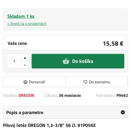
Skladom 1 ks
+ ihned na 4 prodejnách
15,58 €
Vaša cena
+
Do košíka
-
Porovnať
Do zoznamu
Výrobca:
OREGON
Záruka:
36 mesiacov
Kód tovaru:
P9462
Popis a parametre
Pilový řetěz OREGON 1,3-3/8" 56 čl. 91P056E