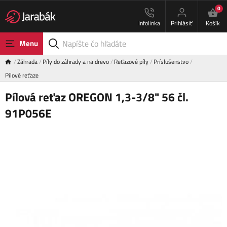
0
Infolinka
Prihlásiť
Košík
Menu
Záhrada
Píly do záhrady a na drevo
Reťazové píly
Príslušenstvo
Pílové reťaze
Pílová reťaz OREGON 1,3-3/8" 56 čl.
91P056E