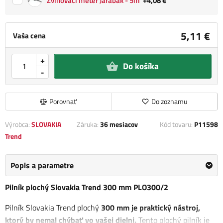
Zvinovací meter Jarabák - 5m
+4,08 €
5,11 €
Vaša cena
+
Do košíka
-
Porovnať
Do zoznamu
Výrobca:
SLOVAKIA
Záruka:
36 mesiacov
Kód tovaru:
P11598
Trend
Popis a parametre
Pilník plochý Slovakia Trend 300 mm PLO300/2
Pilník Slovakia Trend plochý
300 mm je praktický nástroj,
ktorý by nemal chýbať vo vašej dielni.
Tento plochý pilník je