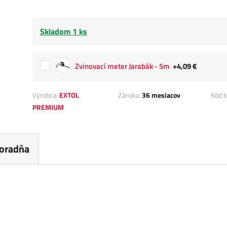
Skladom 1 ks
Zvinovací meter Jarabák - 5m
+4,09 €
Výrobca:
EXTOL
Záruka:
36 mesiacov
Kód t
PREMIUM
oradňa