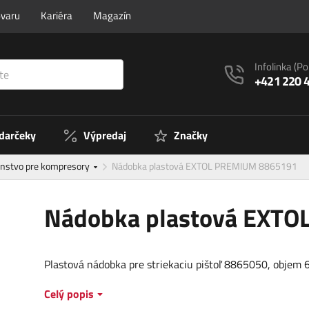
ovaru
Kariéra
Magazín
Infolinka
(Po
+421 220 
 darčeky
Výpredaj
Značky
enstvo pre kompresory
Nádobka plastová EXTOL PREMIUM 8865191
Nádobka plastová EXT
Plastová nádobka pre striekaciu pištoľ 8865050, objem 
Celý popis