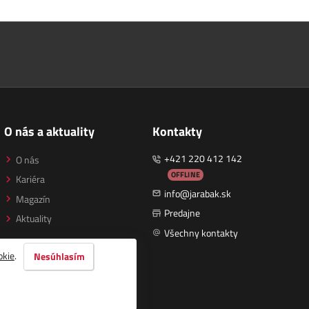
O nás a aktuality
Kontakty
+421 220 412 142
O nás
OFFLINE
Kariéra
info@jarabak.sk
Magazín
Predajne
Aktuality
Všechny kontakty
okie
.
Nesúhlasím