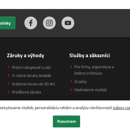
ovinky
Záruky a výhody
Služby a zákazníci
Pre firmy, organizácie a
Prečo nakupovať u nás
štátne inštitúcie
3-ročná záruka Jarabák
Značky
Vrátenie tovaru do 30 dní
Hodnotenie služieb
Predĺžená záruka
oskytovanie služieb, personalizáciu reklám a analýzu návštevnosti
súbory co
Rozumiem