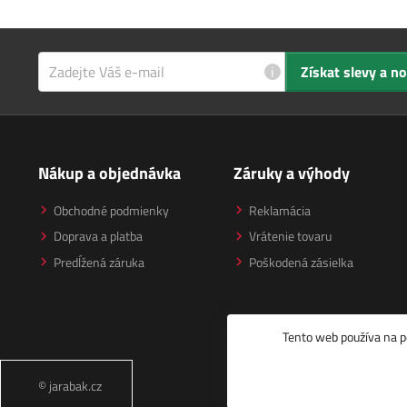
i
Získat slevy a n
Nákup a objednávka
Záruky a výhody
Obchodné podmienky
Reklamácia
Doprava a platba
Vrátenie tovaru
Predĺžená záruka
Poškodená zásielka
Tento web používa na p
© jarabak.cz