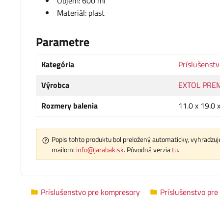
Objem: 600 ml
Materiál: plast
Parametre
Kategória
Príslušenst
Výrobca
EXTOL PRE
Rozmery balenia
11.0 x 19.0 
Popis tohto produktu bol preložený automaticky, vyhradzuje
mailom:
info@jarabak.sk
. Pôvodná verzia
tu
.
Príslušenstvo pre kompresory
Príslušenstvo pre 