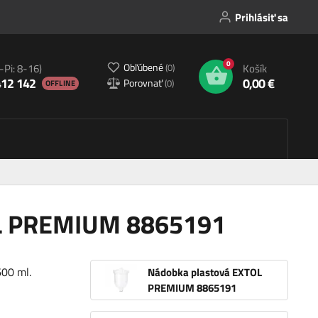
Prihlásiť sa
0
Obľúbené
(
0
)
-Pi: 8-16)
Košík
412 142
0,00 €
Porovnať
(
0
)
OFFLINE
OL PREMIUM 8865191
600 ml.
Nádobka plastová EXTOL
PREMIUM 8865191