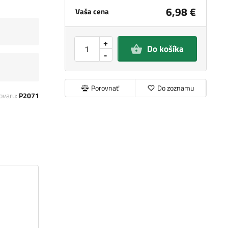
6,98 €
Vaša cena
+
Do košíka
-
Porovnať
Do zoznamu
ovaru:
P2071