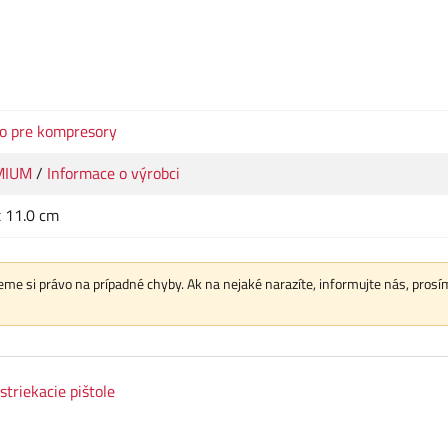
vo pre kompresory
MIUM
/
Informace o výrobci
x 11.0 cm
me si právo na prípadné chyby. Ak na nejaké narazíte, informujte nás, prosí
striekacie pištole