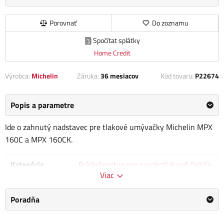
Porovnať
Do zoznamu
Spočítat splátky
Home Credit
Výrobca:
Michelin
Záruka:
36 mesiacov
Kód tovaru:
P22674
Popis a parametre
Ide o zahnutý nadstavec pre tlakové umývačky Michelin MPX
160C a MPX 160CK.
Kategória
Príslušenstvo pre vysokotlakové čističe
Viac
Výrobca
Michelin
/
Informace o výrobci
Poradňa
Rozmery balenia
5.0 x 5.0 x 85.0 cm