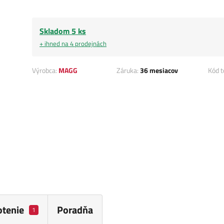
Skladom 5 ks
+ ihned na 4 prodejnách
Výrobca:
MAGG
Záruka:
36 mesiacov
Kód t
tenie
Poradňa
1