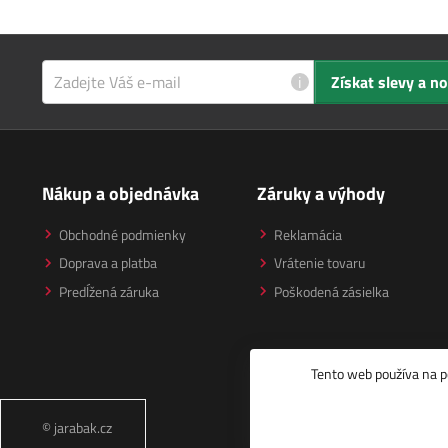
i
Získat slevy a n
Nákup a objednávka
Záruky a výhody
Obchodné podmienky
Reklamácia
Doprava a platba
Vrátenie tovaru
Predĺžená záruka
Poškodená zásielka
Tento web používa na p
© jarabak.cz