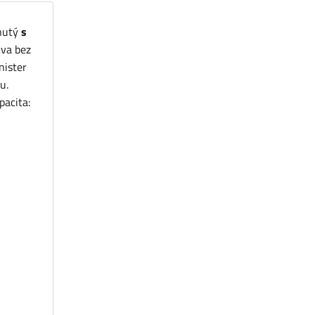
hnutý
s
iva bez
nister
u.
pacita: