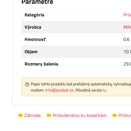
Parametre
Kategória
Prí
Výrobca
MA
Hmotnosť
0.6
Objem
10 l
Rozmery balenia
29.
Popis tohto produktu bol preložený automaticky, vyhradzuje
mailom:
info@jarabak.sk
. Pôvodná verzia
tu
.
Záhrada
Príslušenstvo ku kosačkám
Príslu