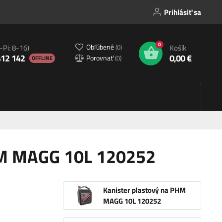
Prihlásiť sa
0
Obľúbené
(
0
)
-Pi: 8-16)
Košík
412 142
0,00 €
Porovnať
(
0
)
OFFLINE
HM MAGG 10L 120252
Kanister plastový na PHM
MAGG 10L 120252