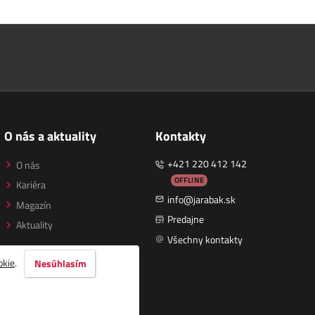
O nás a aktuality
Kontakty
+421 220 412 142
O nás
OFFLINE
Kariéra
info@jarabak.sk
Magazín
Predajne
Aktuality
Všechny kontakty
okie
.
Nesúhlasím