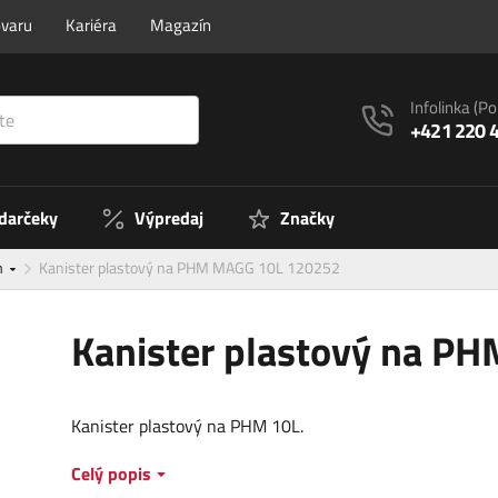
ovaru
Kariéra
Magazín
Infolinka
(Po
+421 220 
 darčeky
Výpredaj
Značky
m
Kanister plastový na PHM MAGG 10L 120252
Kanister plastový na P
Kanister plastový na PHM 10L.
Celý popis