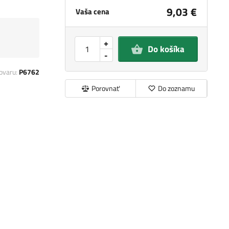
9,03 €
Vaša cena
+
Do košíka
-
ovaru:
P6762
Porovnať
Do zoznamu