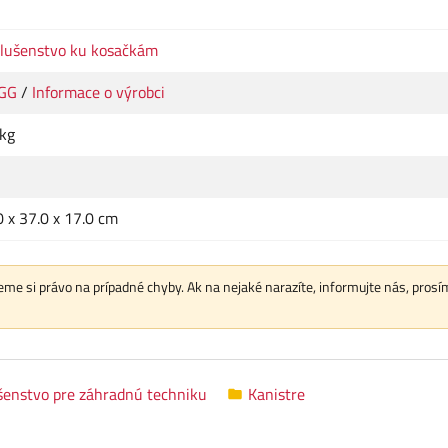
slušenstvo ku kosačkám
GG
/
Informace o výrobci
 kg
0 x 37.0 x 17.0 cm
me si právo na prípadné chyby. Ak na nejaké narazíte, informujte nás, prosí
šenstvo pre záhradnú techniku
Kanistre