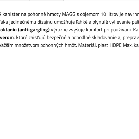
ý kanister na pohonné hmoty MAGG s objemom 10 litrov je navr
ďaka jedinečnému dizajnu umožňuje ľahké a plynulé vylievanie pal
loktaniu (anti-gargling)
výrazne zvyšuje komfort pri používaní. Ka
áverom
, ktoré zaisťujú bezpečné a pohodlné skladovanie aj preprav
s väčším množstvom pohonných hmôt. Materiál: plast HDPE Max. ka