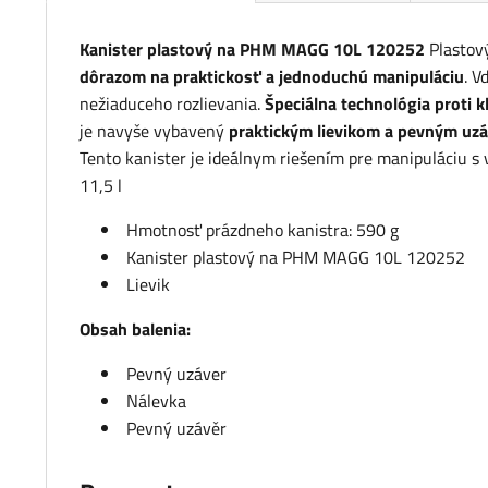
Kanister plastový na PHM MAGG 10L 120252
Plastov
dôrazom na praktickosť a jednoduchú manipuláciu
. V
nežiaduceho rozlievania.
Špeciálna technológia proti k
je navyše vybavený
praktickým lievikom a pevným uz
Tento kanister je ideálnym riešením pre manipuláciu 
11,5 l
Hmotnosť prázdneho kanistra: 590 g
Kanister plastový na PHM MAGG 10L 120252
Lievik
Obsah balenia:
Pevný uzáver
Nálevka
Pevný uzávěr