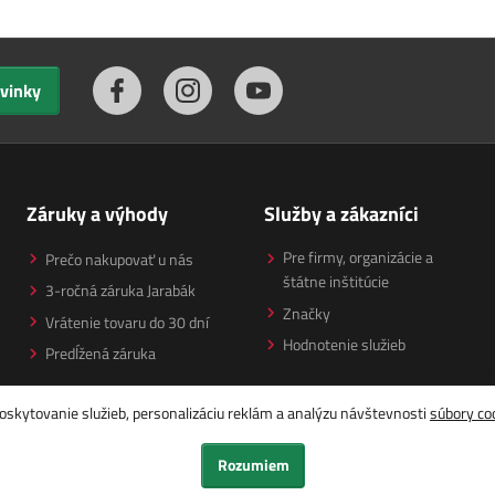
ovinky
Záruky a výhody
Služby a zákazníci
Pre firmy, organizácie a
Prečo nakupovať u nás
štátne inštitúcie
3-ročná záruka Jarabák
Značky
Vrátenie tovaru do 30 dní
Hodnotenie služieb
Predĺžená záruka
oskytovanie služieb, personalizáciu reklám a analýzu návštevnosti
súbory co
Rozumiem