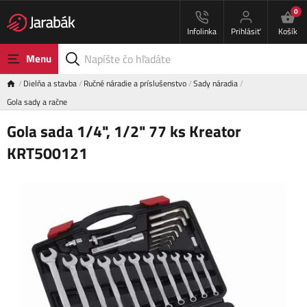
0
Infolinka
Prihlásiť
Košík
Menu
Dielňa a stavba
Ručné náradie a príslušenstvo
Sady náradia
Gola sady a račne
Gola sada 1/4", 1/2" 77 ks Kreator
KRT500121