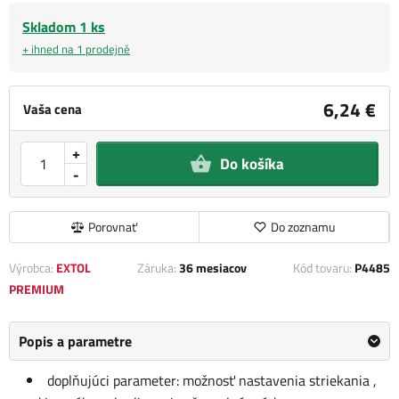
Skladom 1 ks
+ ihned na 1 prodejně
6,24 €
Vaša cena
+
Do košíka
-
Porovnať
Do zoznamu
Výrobca:
EXTOL
Záruka:
36 mesiacov
Kód tovaru:
P4485
PREMIUM
Popis a parametre
doplňujúci parameter: možnosť nastavenia striekania ,