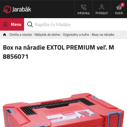
0
Infolinka
Prihlásiť
Košík
Menu
Dielňa a stavba
Nábytok do dielne
Organizéry a kufre
Boxy na náradie
Box na náradie EXTOL PREMIUM veľ. M
8856071