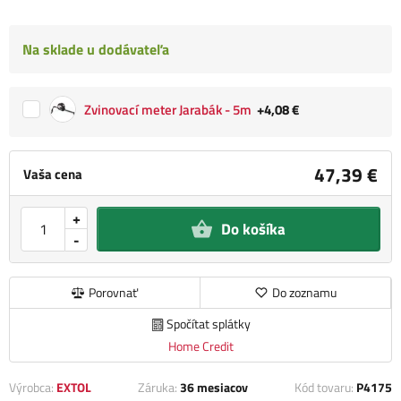
Na sklade u dodávateľa
Zvinovací meter Jarabák - 5m
+4,08 €
47,39 €
Vaša cena
+
Do košíka
-
Porovnať
Do zoznamu
Spočítat splátky
Home Credit
Výrobca:
EXTOL
Záruka:
36 mesiacov
Kód tovaru:
P4175