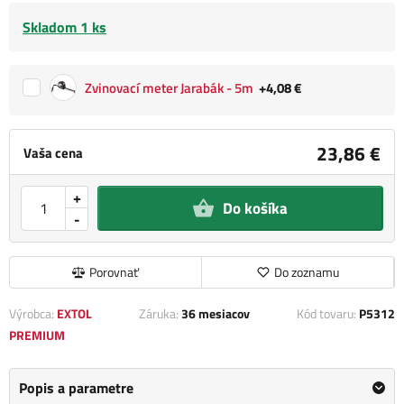
Skladom 1 ks
Zvinovací meter Jarabák - 5m
+4,08 €
23,86 €
Vaša cena
+
Do košíka
-
Porovnať
Do zoznamu
Výrobca:
EXTOL
Záruka:
36 mesiacov
Kód tovaru:
P5312
PREMIUM
Popis a parametre