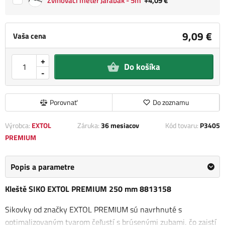
Zvinovací meter Jarabák - 5m
+4,09 €
9,09 €
Vaša cena
+
Do košíka
-
Porovnať
Do zoznamu
Výrobca:
EXTOL
Záruka:
36 mesiacov
Kód tovaru:
P3405
PREMIUM
Popis a parametre
Kleště SIKO EXTOL PREMIUM 250 mm 8813158
Sikovky od značky EXTOL PREMIUM sú navrhnuté s
optimalizovaným tvarom čeľustí s brúsenými zubami, čo zaistí