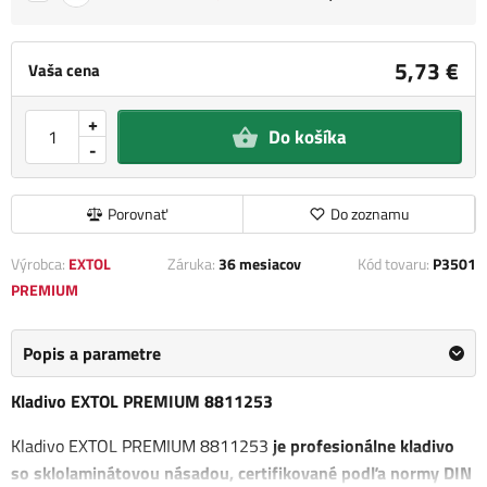
5,73 €
Vaša cena
+
Do košíka
-
Porovnať
Do zoznamu
Výrobca:
EXTOL
Záruka:
36 mesiacov
Kód tovaru:
P3501
PREMIUM
Popis a parametre
Kladivo EXTOL PREMIUM 8811253
Kladivo EXTOL PREMIUM 8811253
je profesionálne kladivo
so sklolaminátovou násadou, certifikované podľa normy DIN