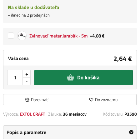
Na sklade u dodávateľa
+ ihned na 2 prodejnách
Zvinovací meter Jarabák - 5m
+4,08 €
2,64 €
Vaša cena
+
Do košíka
-
Porovnať
Do zoznamu
Výrobca:
EXTOL CRAFT
Záruka:
36 mesiacov
Kód tovaru:
P3590
Popis a parametre