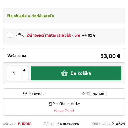
Na sklade u dodávateľa
Zvinovací meter Jarabák - 5m
+4,09 €
53,00 €
Vaša cena
+
Do košíka
-
Porovnať
Do zoznamu
Spočítat splátky
Home Credit
Výrobca:
EUROM
Záruka:
36 mesiacov
Kód tovaru:
P14629