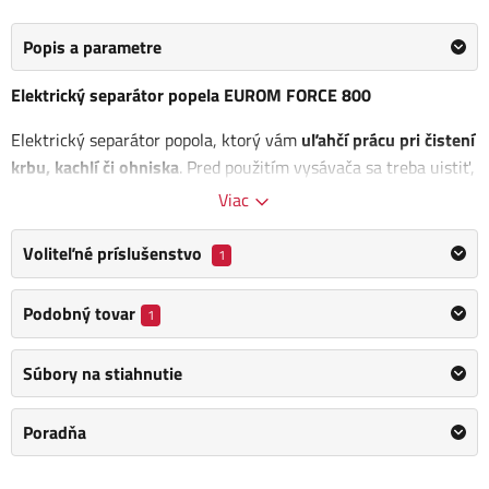
Popis a parametre
Elektrický separátor popela EUROM FORCE 800
Elektrický separátor popola, ktorý vám
uľahčí prácu pri čistení
krbu, kachlí či ohniska
. Pred použitím vysávača sa treba uistiť,
že popol, prípadne uhlie sú vychladnuté. Rozmer (v x š x h): 380
Viac
x 270 x 270 mm
Voliteľné príslušenstvo
1
Prúd vzduchu: 30 l/s
Madlo pre ľahké prenášanie
Podobný tovar
1
Výhody:
Súbory na stiahnutie
Výkon
Hadica
Poradňa
Obsah balenia: