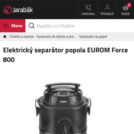
0
Infolinka
Prihlásiť
Košík
Menu
Dielňa a stavba
Vysávače do dielne a pre…
Vysávače na popol
Elektrický separátor popola EUROM Force
800