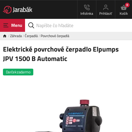
0
Infolinka
Prihlásiť
Košík
Menu
Záhrada
Čerpadlá
Povrchové čerpadlá
Elektrické povrchové čerpadlo Elpumps
JPV 1500 B Automatic
Darček zadarmo