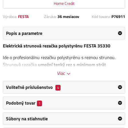
Home Credit
Výrobca:
FESTA
Záruka:
36 mesiacov
Kód tovaru:
P76911
Popis a parametre
Elektrická strunová rezačka polystyrénu FESTA 35330
Ide o profesionálnu rezačku polystyrénu s reznou strunou.
Strunová rezačka
umožní tenký rez s minimom strát
materiálu.
Možnosť výrezov rôznych tvarov zvonku aj vo
Viac
vnútri polystyrénovej dosky.
Voliteľné príslušenstvo
4
Max. dĺžka rezu: 1200 mm
Max. výška rezu: 300 mm
Podobný tovar
1
Uhol rezu: 0° až 90°
Krytie: IP44
Súbory na stiahnutie
Výhody: