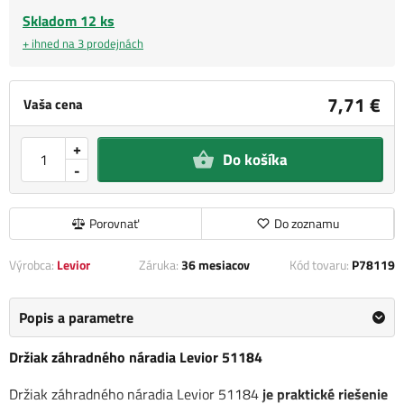
Skladom 12 ks
+ ihned na 3 prodejnách
7,71 €
Vaša cena
+
Do košíka
-
Porovnať
Do zoznamu
Výrobca:
Levior
Záruka:
36 mesiacov
Kód tovaru:
P78119
Popis a parametre
Držiak záhradného náradia Levior 51184
Držiak záhradného náradia Levior 51184
je praktické riešenie