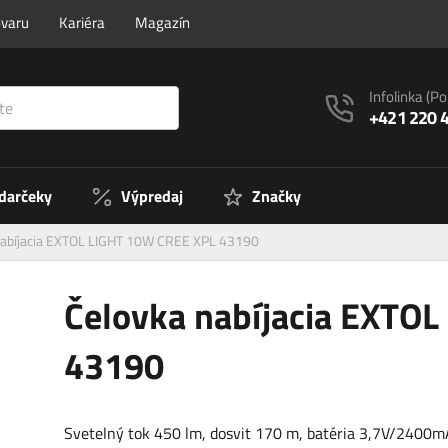
ovaru
Kariéra
Magazín
Infolinka
(Po
+421 220 
 darčeky
Výpredaj
Značky
nabíjacia EXTOL LIGHT 10W CREE XPL 43190
Čelovka nabíjacia EXTO
43190
Svetelný tok 450 lm, dosvit 170 m, batéria 3,7V/2400mA