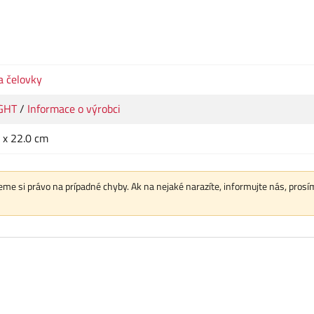
 a čelovky
GHT
/
Informace o výrobci
0 x 22.0 cm
me si právo na prípadné chyby. Ak na nejaké narazíte, informujte nás, prosí