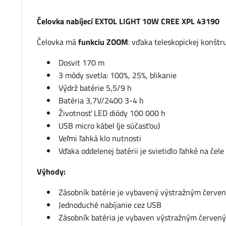
Čelovka nabíjecí EXTOL LIGHT 10W CREE XPL 43190
Čelovka má
funkciu ZOOM
: vďaka teleskopickej konšt
Dosvit 170 m
3 módy svetla: 100%, 25%, blikanie
Výdrž batérie 5,5/9 h
Batéria 3,7V/2400 3-4 h
Životnosť LED diódy 100 000 h
USB micro kábel (je súčasťou)
Veľmi ľahká klo nutnosti
Vďaka oddelenej batérii je svietidlo ľahké na čele
Výhody:
Zásobník batérie je vybavený výstražným červen
Jednoduché nabíjanie cez USB
Zásobník batéria je vybaven výstražným červený