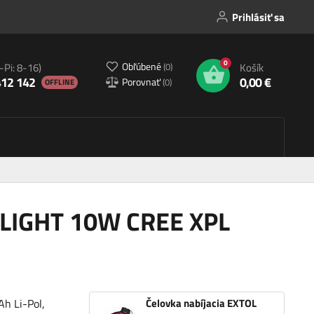
Prihlásiť sa
0
Obľúbené
(
0
)
-Pi: 8-16)
Košík
412 142
0,00 €
Porovnať
(
0
)
OFFLINE
L LIGHT 10W CREE XPL
h Li-Pol,
Čelovka nabíjacia EXTOL