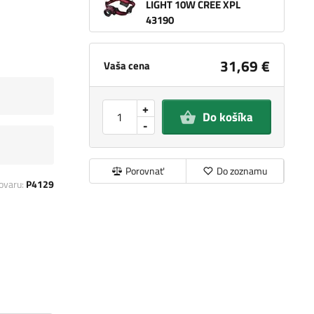
LIGHT 10W CREE XPL
43190
31,69 €
Vaša cena
+
Do košíka
-
Porovnať
Do zoznamu
ovaru:
P4129