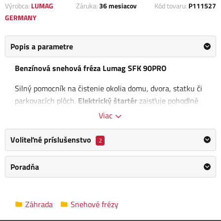
Výrobca:
LUMAG
Záruka:
36 mesiacov
Kód tovaru:
P111527
GERMANY
Popis a parametre
Benzínová snehová fréza Lumag SFK 90PRO
Silný pomocník na čistenie okolia domu, dvora, statku či
parkovacích plôch.
Elektrický štartér
zaisťuje pohodlné
spustenie, zatiaľ čo pásový systém pohonu garantuje
Viac
optimálnu trakciu. S robustným prehadzovačom snehu,
dosahujúcim až 15 metrov, a elektrickým nastavením
Voliteľné príslušenstvo
2
vyhadzovania a smeru zaisťuje efektívnu prácu. Vďaka
nastaviteľným klzným lyžinám a výškovo nastaviteľnému
Poradňa
vyhadzovaniu snehu
sa prispôsobí každému prostrediu.
Navyše je vybavená LED pracovným svetlom a
vyhrievanými rukoväťami pre pohodlné a bezproblémové
Záhrada
Snehové frézy
použitie. mm