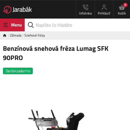
0
Infolinka
Prihlásiť
Košík
Menu
Záhrada
Snehové frézy
Benzínová snehová fréza Lumag SFK
90PRO
Darček zadarmo