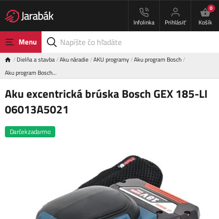
0
Infolinka
Prihlásiť
Košík
Menu
Dielňa a stavba
Aku náradie
AKU programy
Aku program Bosch
Aku program Bosch…
Aku excentrická brúska Bosch GEX 185-LI
06013A5021
Darček zadarmo