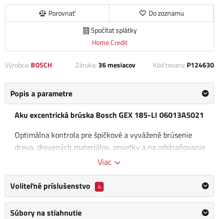
Porovnať
Do zoznamu
Spočítat splátky
Home Credit
Výrobca:
BOSCH
Záruka:
36 mesiacov
Kód tovaru:
P124630
Popis a parametre
Aku excentrická brúska Bosch GEX 185-LI 06013A5021
Optimálna kontrola pre špičkové a vyvážené brúsenie
dreva, drevených materiálov, omietky a na odstraňovanie
náterov. Ergonómia opierky dlane a držadla
s nízkymi
Viac
vibráciami až do 2 m/s² zaručujú optimálnu kontrolu nad
náradím.
Bezuhlíkový motor a profesionálny 18V systém
Voliteľné príslušenstvo
4
zaručujú rýchly postup práce a dlhodobú vytrvalosť. 185-LI
je obzvlášť vhodná na brúsenie dreva, drevených
Súbory na stiahnutie