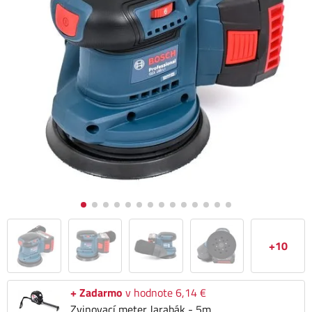
+10
+ Zadarmo
v hodnote 6,14 €
Zvinovací meter Jarabák - 5m