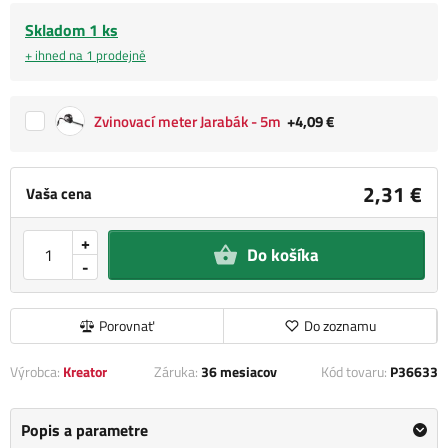
Skladom 1 ks
+ ihned na 1 prodejně
Zvinovací meter Jarabák - 5m
+4,09 €
2,31 €
Vaša cena
+
Do košíka
-
Porovnať
Do zoznamu
Výrobca:
Kreator
Záruka:
36 mesiacov
Kód tovaru:
P36633
Popis a parametre