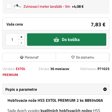
Zvinovací meter Jarabák - 5m
+4,08 €
7,83 €
Vaša cena
+
Do košíka
-
Porovnať
Do zoznamu
Výrobca:
EXTOL
Záruka:
36 mesiacov
Kód tovaru:
P71025
PREMIUM
Popis a parametre
Hobľovacie nože HSS EXTOL PREMIUM 2 ks 8893406A
Sada dvoch vysoko
kvalitných hobľovacích nožov
HSS