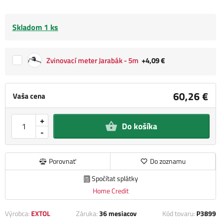
Skladom 1 ks
Zvinovací meter Jarabák - 5m
+4,09 €
60,26 €
Vaša cena
+
Do košíka
-
Porovnať
Do zoznamu
Spočítat splátky
Home Credit
Výrobca:
EXTOL
Záruka:
36 mesiacov
Kód tovaru:
P3899