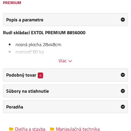
PREMIUM
Popis a parametre
Rudl skládací EXTOL PREMIUM 8856000
nosná plocha 28x48cm
nosnosť 80 kg
upínacia guma 8mm x 120cm
Viac
veľkosť zloženého vozíka 78x48x6cm
konštrukcia z kvalitnej hliníkovej zliatiny
Podobný tovar
4
hmotnosť 4 kg
hmotnosť 4 kg
Súbory na stiahnutie
Kategória
Rudle
Poradňa
Výrobca
EXTOL PREMIUM
/
Informace o výrobci
Materiál
Kov / plast
Dielňa a stavba
Manipulačná technika