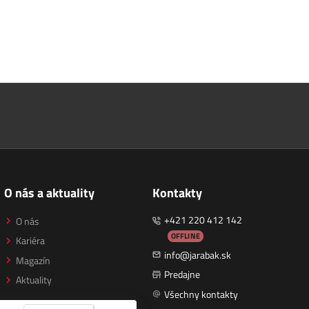
O nás a aktuality
Kontakty
+421 220 412 142
O nás
OFFLINE
Kariéra
info@jarabak.sk
Magazín
Predajne
Aktuality
Všechny kontakty