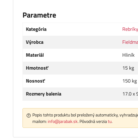
Parametre
Kategória
Rebrík
Výrobca
Fieldm
Materiál
Hliník
Hmotnosť
15 kg
Nosnosť
150 kg
Rozmery balenia
17.0 x 
Popis tohto produktu bol preložený automaticky, vyhradzuje
mailom:
info@jarabak.sk
. Pôvodná verzia
tu
.