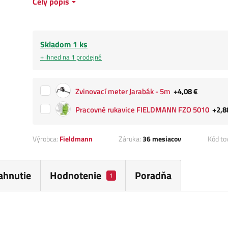
Celý popis
Skladom 1 ks
+ ihned na 1 prodejně
Zvinovací meter Jarabák - 5m
+4,08 €
Pracovné rukavice FIELDMANN FZO 5010
+2,8
Výrobca:
Fieldmann
Záruka:
36 mesiacov
Kód to
iahnutie
Hodnotenie
Poradňa
1