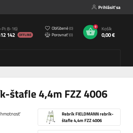
Prihlásiť sa
0
Obľúbené
(
0
)
-Pi: 8-16)
Košík
412 142
0,00 €
Porovnať
(
0
)
OFFLINE
k-štafle 4,4m FZZ 4006
, hmotnosť
Rebrík FIELDMANN rebrík-
štafle 4,4m FZZ 4006