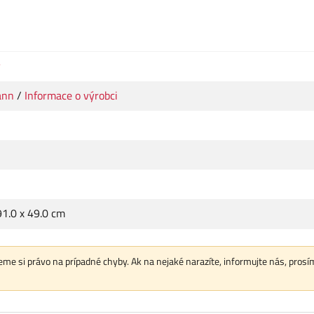
y
ann
/
Informace o výrobci
91.0 x 49.0 cm
me si právo na prípadné chyby. Ak na nejaké narazíte, informujte nás, prosí