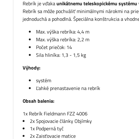
Rebrík je vďaka
unikátnemu teleskopickému systému
Rebrík sa môže pochváliť minimálnymi nárokmi na pries
jednoduchá a pohodlná. Špeciálna konštrukcia a vhodne
Max. výška rebríka: 4,4 m
Max. výška rebríka: 2,2 m
Počet priečok: 14
Sila hliníka: 1,3 - 1,5 kg
Výhody:
systém
Ľahké prenastavenie na rebrík
Obsah balenia:
1x Rebrík Fieldmann FZZ 4006
2x Spojovacie články Objímky
1x Podperná tyč
2x Zaisťovacie matice