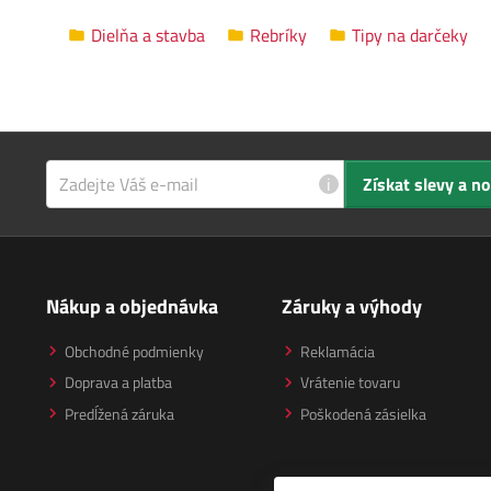
Dielňa a stavba
Rebríky
Tipy na darčeky
i
Získat slevy a n
Nákup a objednávka
Záruky a výhody
Obchodné podmienky
Reklamácia
Doprava a platba
Vrátenie tovaru
Predĺžená záruka
Poškodená zásielka