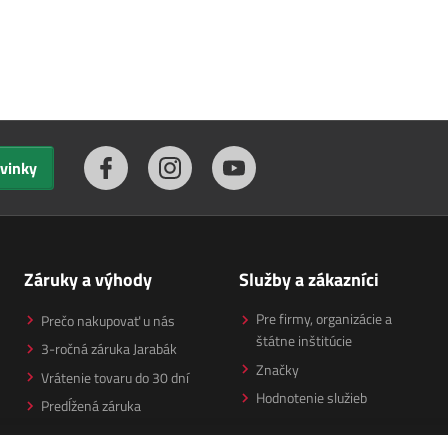
ovinky
Záruky a výhody
Služby a zákazníci
Pre firmy, organizácie a
Prečo nakupovať u nás
štátne inštitúcie
3-ročná záruka Jarabák
Značky
Vrátenie tovaru do 30 dní
Hodnotenie služieb
Predĺžená záruka