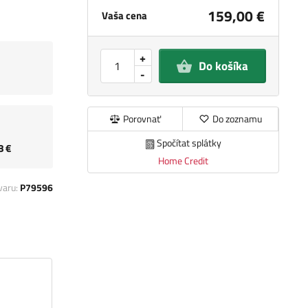
159,00 €
Vaša cena
+
Do košíka
-
Porovnať
Do zoznamu
Spočítat splátky
8 €
Home Credit
varu:
P79596