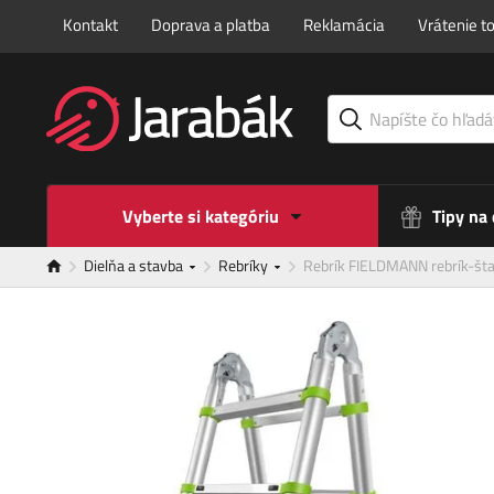
Kontakt
Doprava a platba
Reklamácia
Vrátenie t
Vyberte si kategóriu
Tipy na
Dielňa a stavba
Rebríky
Rebrík FIELDMANN rebrík-št