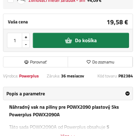
Zvinovací meter Jarabák - 5m
+4,09 €
19,58 €
Vaša cena
+
Do košíka
-
Porovnať
Do zoznamu
Výrobca:
Powerplus
Záruka:
36 mesiacov
Kód tovaru:
P82384
Popis a parametre
Náhradný vak na piliny pre POWX2090 plastový 5ks
Powerplus POWX2090A
Táto sada POWX2090A od Powerplus obsahuje
5
plastových vreciek na prach s objemom 65 litrov.
Viac