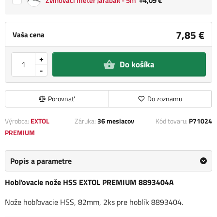
Zvinovací meter Jarabák - 5m
+4,09 €
7,85 €
Vaša cena
+
Do košíka
-
Porovnať
Do zoznamu
Výrobca:
EXTOL
Záruka:
36 mesiacov
Kód tovaru:
P71024
PREMIUM
Popis a parametre
Hobľovacie nože HSS EXTOL PREMIUM 8893404A
Nože hobľovacie HSS, 82mm, 2ks pre hoblík 8893404.