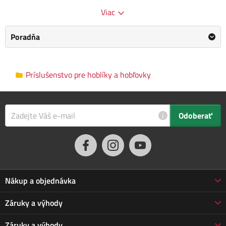
Kategória
Príslušenstvo pre hoblíky a hobľovky
Viac
Výrobca
EXTOL PREMIUM
/
Informace o výrobci
Poradňa
Rozmery balenia
0.0 x 0.0 x 0.0 cm
Príslušenstvo pre hoblíky a hobľovky
Popis tohto produktu bol preložený automaticky, vyhradzujeme si
právo na prípadné chyby. Ak na nejaké narazíte, informujte nás,
prosím, e-mailom:
info@jarabak.sk
. Pôvodná verzia
tu
.
i
Odoberať
Nákup a objednávka
Obchodné podmienky
Záruky a výhody
Doprava a platba
Reklamácia
Záruky a výhody