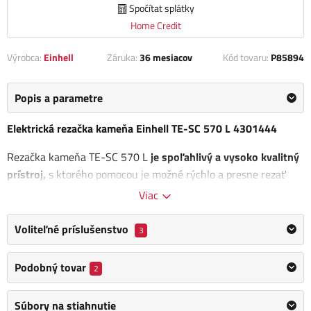
Spočítat splátky
Home Credit
Výrobca:
Einhell
Záruka:
36 mesiacov
Kód tovaru:
P85894
Popis a parametre
Elektrická rezačka kameňa Einhell TE-SC 570 L 4301444
Rezačka kameňa TE-SC 570 L
je spoľahlivý a vysoko kvalitný
prístroj,
s ktorého pomocou je možné rýchlo a presne rezať
kamenné a betón. Jej robustný motor poskytuje dostatočný
Viac
výkon, aby turbo-diamantový rezací kotúč s priemerom 250
mm mohol plynule prechádzať tvrdými materiálmi ako sú žula
Voliteľné príslušenstvo
3
a mramor. Vďaka uhlovo presne nastaviteľnému hliníkovému
uhlovému dorazu, ktorý je odolný jolly rezy. Pohyblivé uloženie
Podobný tovar
2
hlavy motora navyše umožňuje vykonávanie ponorných rezov.
Veľký pracovný stôl s protišmykovou gumovou úpravou
Súbory na stiahnutie