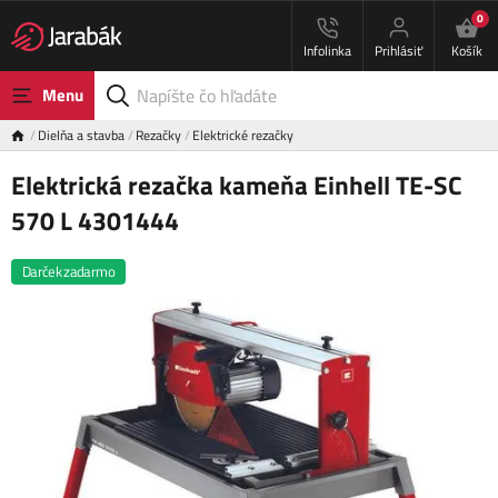
0
Infolinka
Prihlásiť
Košík
Menu
Dielňa a stavba
Rezačky
Elektrické rezačky
Elektrická rezačka kameňa Einhell TE-SC
570 L 4301444
Darček zadarmo