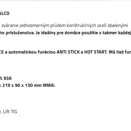
95LCD
 zváranie jednosmerným prúdom konštrukčných ocelí obalenými
 príslušenstva. Je ideálny pre domáce použitie v takmer každej
 a automatickou funkciou ANTI STICK a HOT START. Má tiež fu
0% 93A
): 219 x 90 x 130 mm MMA:
 Lift TIG