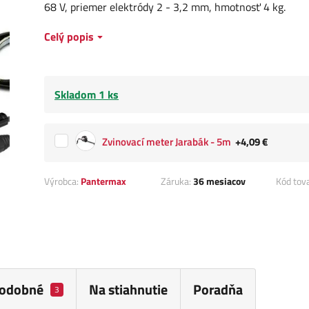
68 V, priemer elektródy 2 - 3,2 mm, hmotnosť 4 kg.
Celý popis
Skladom 1 ks
Zvinovací meter Jarabák - 5m
+4,09 €
Výrobca:
Pantermax
Záruka:
36 mesiacov
Kód tov
odobné
Na stiahnutie
Poradňa
3