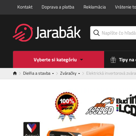
Kontakt
Doprava a platba
Reklamácia
Vrátenie t
Vyberte si kategóriu
Tipy na
Dielňa a stavba
Zváračky
Elektrická invertorová z