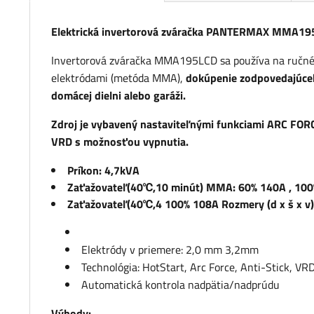
Elektrická invertorová zváračka PANTERMAX MMA1
Invertorová zváračka MMA195LCD sa používa na ručné
elektródami (metóda MMA),
dokúpenie zodpovedajúceho
domácej dielni alebo garáži.
Zdroj je vybavený
nastaviteľnými funkciami
ARC FORCE
VRD s možnosťou vypnutia.
Príkon: 4,7kVA
Zaťažovateľ(40℃,10 minút) MMA: 60% 140A , 10
Zaťažovateľ(40℃,4 100% 108A Rozmery (d x š x v
Elektródy v priemere: 2,0 mm 3,2mm
Technológia: HotStart, Arc Force, Anti-Stick, VRD,
Automatická kontrola nadpätia/nadprúdu
Výhody: