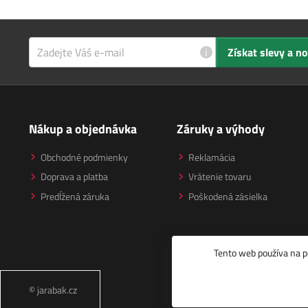
i
Získat slevy a n
Nákup a objednávka
Záruky a výhody
Obchodné podmienky
Reklamácia
Doprava a platba
Vrátenie tovaru
Predĺžená záruka
Poškodená zásielka
Tento web používa na p
© jarabak.cz