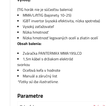
(TIG horák nie je súčasťou balenia)
MMA/LiftTIG (bajonety 10-25)
IGBT invertor (vysoká efektivita, nízka spotreba)
Vysoký zaťažovateľ
Nízka hmotnosť
Nízka hmotnosť legovaných ocelí a zliatin ocelí
Obsah balenia:
Zváračka PANTERMAX MMA195LCD
1,5m kábel s držiakom elektród
svorkou
Oceľová kefa v hodnote
Manuál a záručný list
*Fotky sú iba ilustratívne.
Parametre