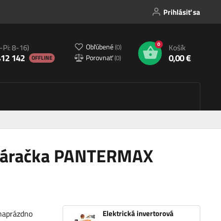
Prihlásiť sa
0
Obľúbené
(
0
)
-Pi: 8-16)
Košík
412 142
0,00 €
Porovnať
(
0
)
OFFLINE
 zváračka PANTERMAX
 naprázdno
Elektrická invertorová