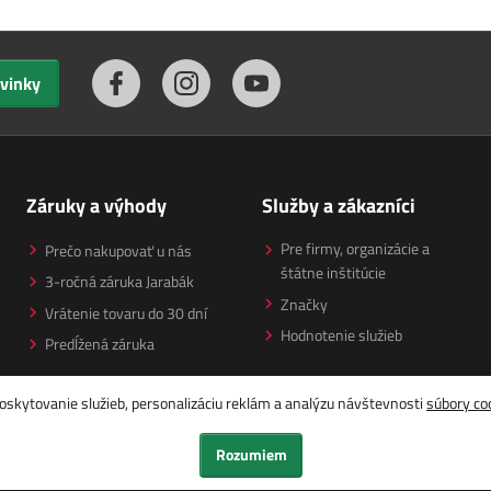
ovinky
Záruky a výhody
Služby a zákazníci
Pre firmy, organizácie a
Prečo nakupovať u nás
štátne inštitúcie
3-ročná záruka Jarabák
Značky
Vrátenie tovaru do 30 dní
Hodnotenie služieb
Predĺžená záruka
oskytovanie služieb, personalizáciu reklám a analýzu návštevnosti
súbory co
Rozumiem