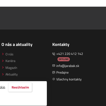
O nás a aktuality
Kontakty
+421 220 412 142
O nás
OFFLINE
Kariéra
info@jarabak.sk
Magazín
Predajne
Aktuality
Všechny kontakty
okie
.
Nesúhlasím