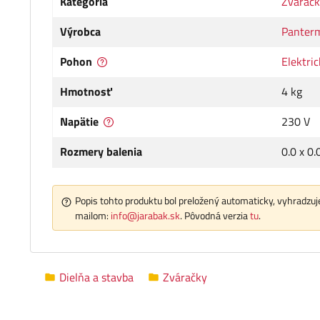
Kategória
Zvárač
Výrobca
Panter
Pohon
Elektri
Hmotnosť
4 kg
Napätie
230 V
Rozmery balenia
0.0 x 0.
Popis tohto produktu bol preložený automaticky, vyhradzuje
mailom:
info@jarabak.sk
. Pôvodná verzia
tu
.
Dielňa a stavba
Zváračky