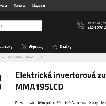
ovaru
Kariéra
Magazín
Infolinka
(Po
+421 220 
 darčeky
Výpredaj
Značky
váračka PANTERMAX MMA195LCD
Elektrická invertorová
MMA195LCD
Rozsah zváracieho prúdu 20 - 140 A, menovité napätie