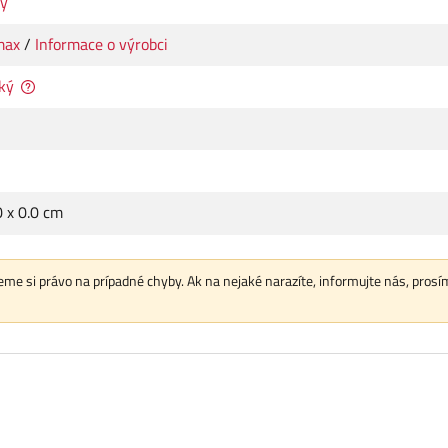
ky
max
/
Informace o výrobci
cký
0 x 0.0 cm
me si právo na prípadné chyby. Ak na nejaké narazíte, informujte nás, prosí