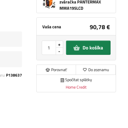
zváračka PANTERMAX
MMA195LCD
90,78 €
Vaša cena
+
Do košíka
-
Porovnať
Do zoznamu
aru:
P138637
Spočítat splátky
Home Credit