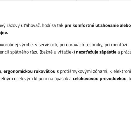
vý rázový uťahovač. hodí sa tak
pre komfortné uťahovanie alebo
jov.
ovorobnej výrobe, v servisoch, pri opravách techniky, pri montáži
encii spätného rázu (bežné u vŕtačiek)
nezaťažuje zápästie
a práca
u,
ergonomickou rukoväťou
s protišmykovými zónami, < elektron
teľným oceľovým klipom na opasok a
celokovovou prevodovkou
. 