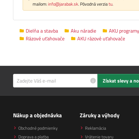
mailom:
info@jarabak.sk
. Pôvodná verzia
tu
.
Dielňa a stavba
Aku náradie
AKU program
Rázové uťahovače
AKU rázové uťahovače
i
Získat slevy a n
Nákup a objednávka
Záruky a výhody
Obchodné podmienky
Reklamácia
Doprava a platba
Vrátenie tovaru