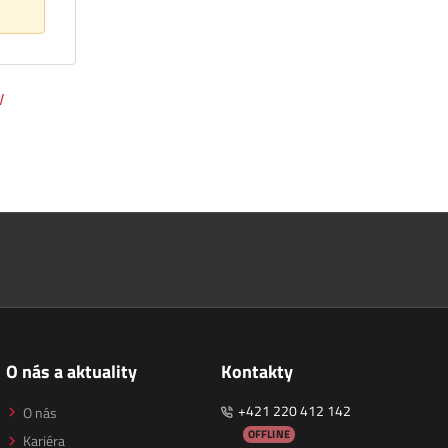
V
O nás a aktuality
Kontakty
+421 220 412 142
O nás
OFFLINE
Kariéra