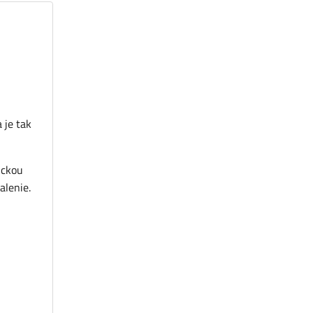
 je tak
ickou
balenie.