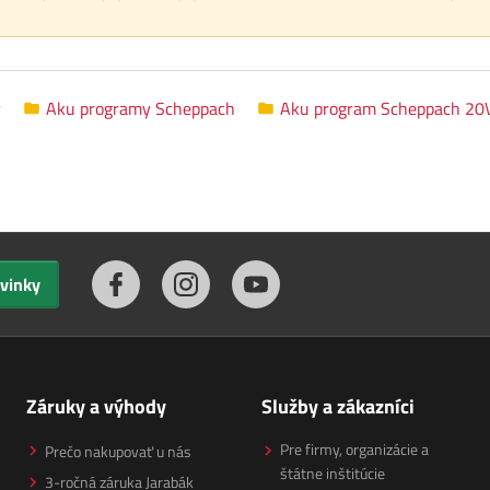
y
Aku programy Scheppach
Aku program Scheppach 20
ovinky
Záruky a výhody
Služby a zákazníci
Pre firmy, organizácie a
Prečo nakupovať u nás
štátne inštitúcie
3-ročná záruka Jarabák