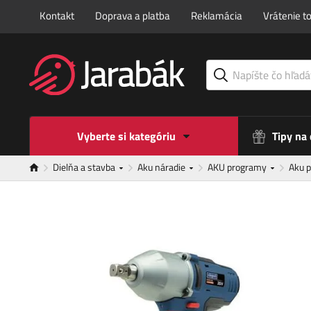
Kontakt
Doprava a platba
Reklamácia
Vrátenie t
Vyberte si kategóriu
Tipy na
Dielňa a stavba
Aku náradie
AKU programy
Aku 