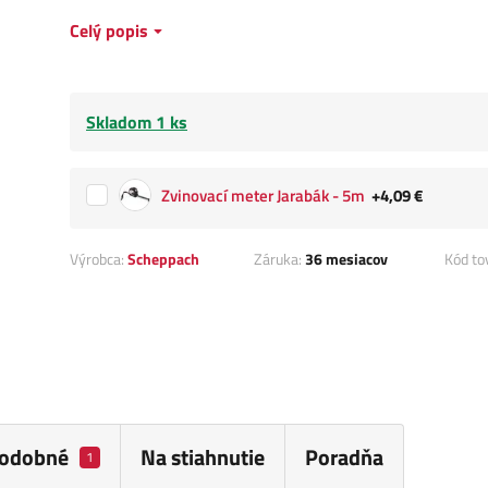
Celý popis
Skladom 1 ks
Zvinovací meter Jarabák - 5m
+4,09 €
Výrobca:
Scheppach
Záruka:
36 mesiacov
Kód to
odobné
Na stiahnutie
Poradňa
1