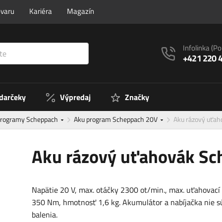
ovaru
Kariéra
Magazín
Infolinka
(Po
+421 220 
 darčeky
Výpredaj
Značky
programy Scheppach
Aku program Scheppach 20V
Aku rázový uťa
Aku rázový uťahovák S
Napätie 20 V, max. otáčky 2300 ot/min., max. uťahovac
350 Nm, hmotnosť 1,6 kg. Akumulátor a nabíjačka nie s
balenia.