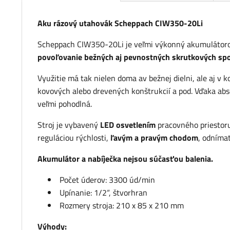
Aku rázový utahovák Scheppach CIW350-20Li
Scheppach CIW350-20Li je veľmi výkonný akumulátoro
povoľovanie bežných aj pevnostných skrutkových spo
Využitie má tak nielen doma av bežnej dielni, ale aj v k
kovových alebo drevených konštrukcií a pod. Vďaka abs
veľmi pohodlná.
Stroj je vybavený
LED osvetlením
pracovného priestor
reguláciou rýchlosti,
ľavým a pravým chodom
, odníma
Akumulátor a nabíječka nejsou súčasťou balenia.
Počet úderov: 3300 úd/min
Upínanie: 1/2“, štvorhran
Rozmery stroja: 210 x 85 x 210 mm
Výhody: