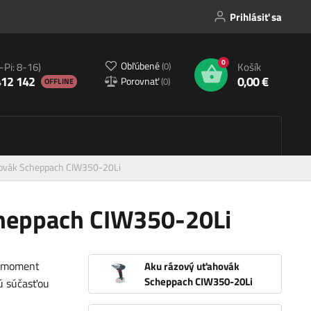
Prihlásiť sa
0
Obľúbené
(
0
)
-Pi: 8-16)
Košík
412 142
0,00 €
Porovnať
(
0
)
OFFLINE
hovák Scheppach CIW350-20Li
cheppach CIW350-20Li
í moment
Aku rázový uťahovák
Scheppach CIW350-20Li
ú súčasťou