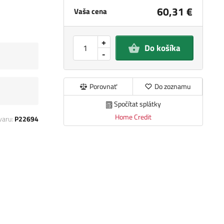
60,31 €
Vaša cena
+
Do košíka
-
Porovnať
Do zoznamu
Spočítat splátky
Home Credit
varu:
P22694