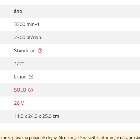
áno
3300 min-1
2300 ot/min.
Štvorhran
1/2"
Li-ion
SOLO
20 V
11.0 x 24.0 x 25.0 cm
me si právo na prípadné chyby. Ak na nejaké narazíte, informujte nás, prosí