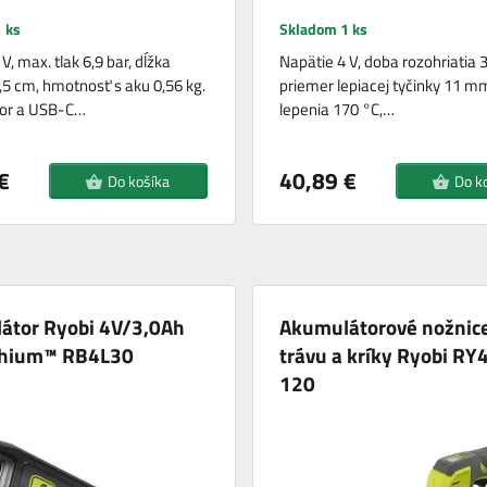
 ks
Skladom 1 ks
V, max. tlak 6,9 bar, dĺžka
Napätie 4 V, doba rozohriatia 3
,5 cm, hmotnosť s aku 0,56 kg.
priemer lepiacej tyčinky 11 mm
or a USB-C…
lepenia 170 °C,…
€
40,89 €
Do košíka
Do k
átor Ryobi 4V/3,0Ah
Akumulátorové nožnic
thium™ RB4L30
trávu a kríky Ryobi R
120