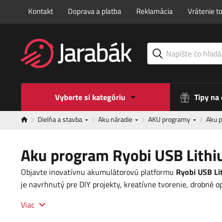
Kontakt
Doprava a platba
Reklamácia
Vrátenie t
Vyberte si kategóriu
Tipy na
Dielňa a stavba
Aku náradie
AKU programy
Aku 
Aku program Ryobi USB Lith
Objavte inovatívnu akumulátorovú platformu
Ryobi USB Li
je navrhnutý pre DIY projekty, kreatívne tvorenie, drobné o
Viac