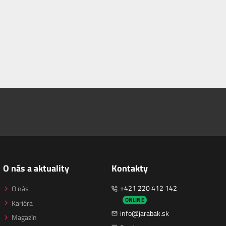
O nás a aktuality
Kontakty
+421 220 412 142
O nás
ONLINE
Kariéra
info@jarabak.sk
Magazín