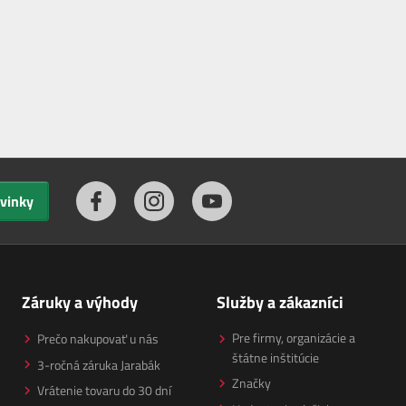
ovinky
Záruky a výhody
Služby a zákazníci
Pre firmy, organizácie a
Prečo nakupovať u nás
štátne inštitúcie
3-ročná záruka Jarabák
Značky
Vrátenie tovaru do 30 dní