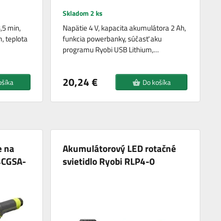
Skladom 2 ks
,5 min,
Napätie 4 V, kapacita akumulátora 2 Ah,
, teplota
funkcia powerbanky, súčasť aku
programu Ryobi USB Lithium,…
20,24 €
ošíka
Do košíka
e na
Akumulátorový LED rotačné
Y4CGSA-
svietidlo Ryobi RLP4-0