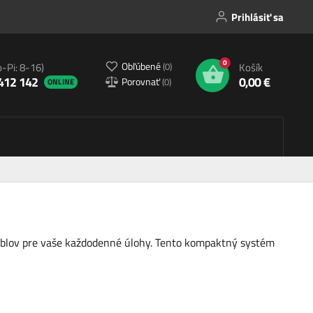
Prihlásiť sa
0
Obľúbené
(
0
)
o-Pi: 8-16)
Košík
412 142
0,00 €
Porovnať
(
0
)
ONLINE
káblov pre vaše každodenné úlohy. Tento kompaktný systém