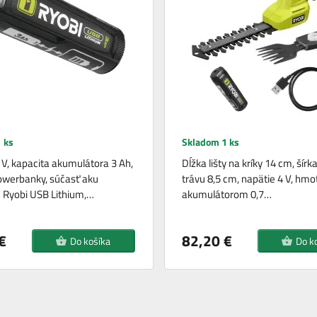
 ks
Skladom 1 ks
 V, kapacita akumulátora 3 Ah,
Dĺžka lišty na kríky 14 cm, šírka
owerbanky, súčasť aku
trávu 8,5 cm, napätie 4 V, hmo
 Ryobi USB Lithium,…
akumulátorom 0,7…
€
82,20 €
Do košíka
Do k