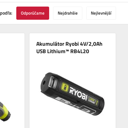
 podľa:
Odporúčame
Nejdrahšie
Nejlevnější
Akumulátor Ryobi 4V/2,0Ah
USB Lithium™ RB4L20