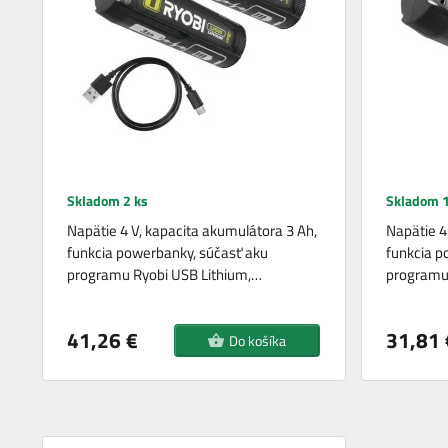
Skladom 2 ks
Skladom 1
Napätie 4 V, kapacita akumulátora 3 Ah,
Napätie 4
funkcia powerbanky, súčasť aku
funkcia p
programu Ryobi USB Lithium,…
programu
41,26 €
31,81 
Do košíka