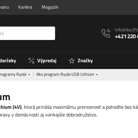
ovaru
Kariéra
Magazín
Infolinka
(P
+421 220 
 darčeky
Výpredaj
Značky
programy Ryobi
Aku program Ryobi USB Lithium
ium
thium (4V)
, ktorá prináša maximálnu prenosnosť a pohodlie bez 
pravy v domácnosti aj vonkajšie dobrodružstvo.