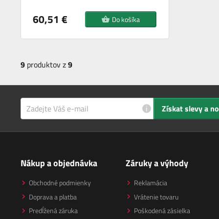
60,51 €
Do košíka
9
produktov z
9
i
Získat slevy a n
Nákup a objednávka
Záruky a výhody
Obchodné podmienky
Reklamácia
Doprava a platba
Vrátenie tovaru
Predĺžená záruka
Poškodená zásielka