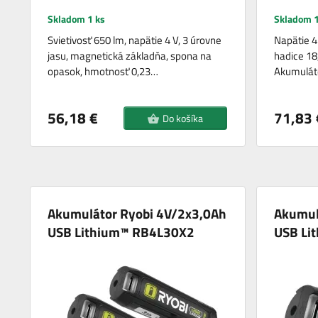
Skladom 1 ks
Skladom 1
Svietivosť 650 lm, napätie 4 V, 3 úrovne
Napätie 4 
jasu, magnetická základňa, spona na
hadice 18
opasok, hmotnosť 0,23…
Akumulát
56,18 €
71,83 
Do košíka
Akumulátor Ryobi 4V/2x3,0Ah
Akumul
USB Lithium™ RB4L30X2
USB Li