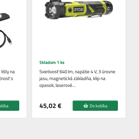
Skladom 1 ks
 lišty na
Svietivosť 640 lm, napätie 4 V, 3 úrovne
tnosť s
jasu, magnetická základňa, klip na
opasok, laserové…
45,02 €
ošíka
Do košíka