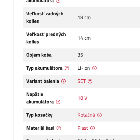
akumulátora
Veľkosť zadných
18 cm
kolies
Veľkosť predných
14 cm
kolies
Objem koša
35 l
Typ akumulátora
Li-ion
Variant balenia
SET
Napätie
18 V
akumulátora
Typ kosačky
Rotačná
Materiál šasi
Plast