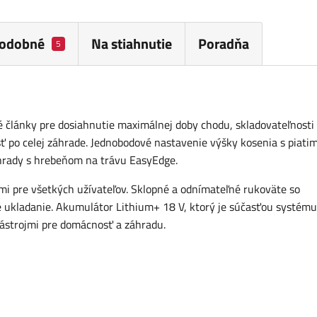
odobné
Na stiahnutie
Poradňa
5
vé články pre dosiahnutie maximálnej doby chodu, skladovateľnosti
ť po celej záhrade. Jednobodové nastavenie výšky kosenia s piatim
hrady s hrebeňom na trávu EasyEdge.
i pre všetkých užívateľov. Sklopné a odnímateľné rukoväte so
 ukladanie. Akumulátor Lithium+ 18 V, ktorý je súčasťou systému
ástrojmi pre domácnosť a záhradu.