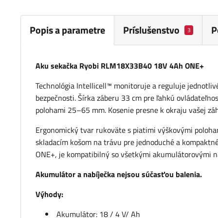
Popis a parametre
Príslušenstvo
P
3
Aku sekačka Ryobi RLM18X33B40 18V 4Ah ONE+
Technológia Intellicell™ monitoruje a reguluje jednotli
bezpečnosti. Šírka záberu 33 cm pre ľahkú ovládateľnos
polohami 25–65 mm. Kosenie presne k okraju vašej zá
Ergonomický tvar rukoväte s piatimi výškovými poloham
skladacím košom na trávu pre jednoduché a kompaktné
ONE+, je kompatibilný so všetkými akumulátorovými n
Akumulátor a nabíječka nejsou súčasťou balenia.
Výhody:
Akumulátor: 18 / 4 V/ Ah