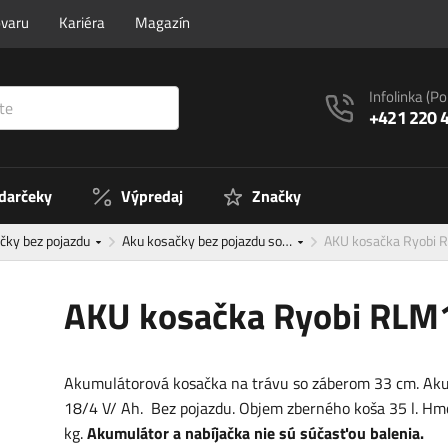
ovaru
Kariéra
Magazín
Infolinka
(Po
+421 220 
 darčeky
Výpredaj
Značky
čky bez pojazdu
Aku kosačky bez pojazdu so…
AKU kosačka Ryobi
AKU kosačka Ryobi RL
Akumulátorová kosačka na trávu so záberom 33 cm. Ak
18/4 V/ Ah. Bez pojazdu. Objem zberného koša 35 l. Hm
kg.
Akumulátor a nabíjačka nie sú súčasťou balenia.