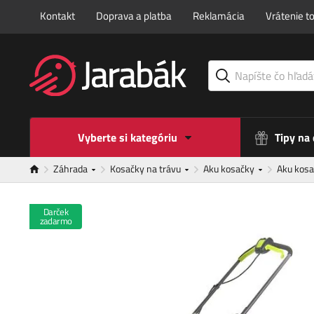
Kontakt
Doprava a platba
Reklamácia
Vrátenie t
Vyberte si kategóriu
Tipy na
Záhrada
Kosačky na trávu
Aku kosačky
Aku kosa
Darček
zadarmo