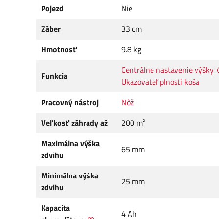
Pojezd
Nie
Záber
33 cm
Hmotnosť
9.8 kg
Centrálne nastavenie výšky
Funkcia
Ukazovateľ plnosti koša
Pracovný nástroj
Nôž
Veľkosť záhrady až
200 m²
Maximálna výška
65 mm
zdvihu
Minimálna výška
25 mm
zdvihu
Kapacita
4 Ah