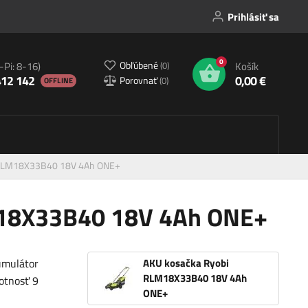
Prihlásiť sa
0
Obľúbené
(
0
)
-Pi: 8-16)
Košík
412 142
0,00 €
Porovnať
(
0
)
OFFLINE
 RLM18X33B40 18V 4Ah ONE+
M18X33B40 18V 4Ah ONE+
umulátor
AKU kosačka Ryobi
RLM18X33B40 18V 4Ah
otnosť 9
ONE+