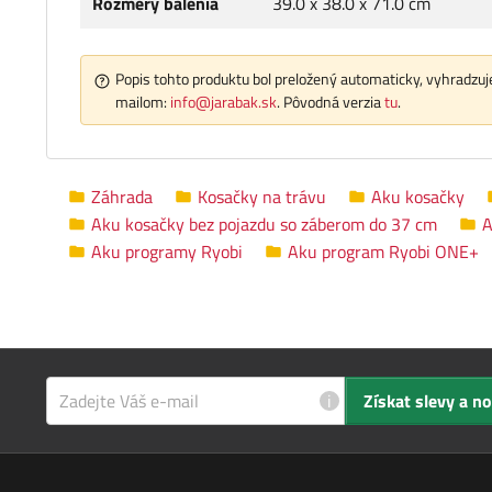
Rozmery balenia
39.0 x 38.0 x 71.0 cm
Popis tohto produktu bol preložený automaticky, vyhradzuje
mailom:
info@jarabak.sk
. Pôvodná verzia
tu
.
Záhrada
Kosačky na trávu
Aku kosačky
Aku kosačky bez pojazdu so záberom do 37 cm
A
Aku programy Ryobi
Aku program Ryobi ONE+
i
Získat slevy a n