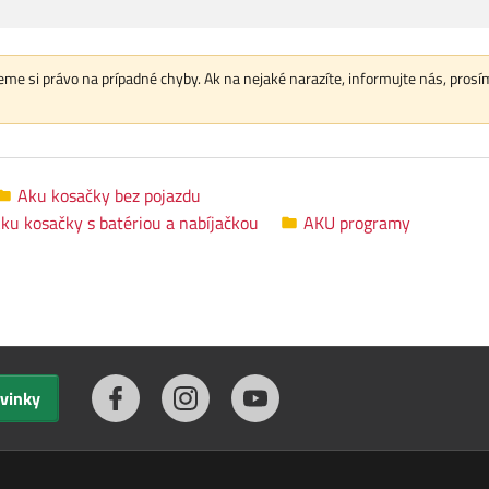
me si právo na prípadné chyby. Ak na nejaké narazíte, informujte nás, prosí
Aku kosačky bez pojazdu
ku kosačky s batériou a nabíjačkou
AKU programy
ovinky