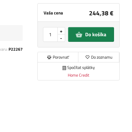
244,38 €
Vaša cena
+
Do košíka
-
varu:
P22267
Porovnať
Do zoznamu
Spočítat splátky
Home Credit