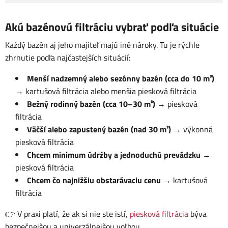
Akú bazénovú filtráciu vybrať podľa situácie
Každý bazén aj jeho majiteľ majú iné nároky. Tu je rýchle
zhrnutie podľa najčastejších situácií:
Menší nadzemný alebo sezónny bazén (cca do 10 m³)
→ kartušová filtrácia alebo menšia piesková filtrácia
Bežný rodinný bazén (cca 10–30 m³)
→ piesková
filtrácia
Väčší alebo zapustený bazén (nad 30 m³)
→ výkonná
piesková filtrácia
Chcem minimum údržby a jednoduchú prevádzku
→
piesková filtrácia
Chcem čo najnižšiu obstarávaciu cenu
→ kartušová
filtrácia
👉 V praxi platí, že ak si nie ste istí,
piesková filtrácia
býva
bezpečnejšou a univerzálnejšou voľbou.