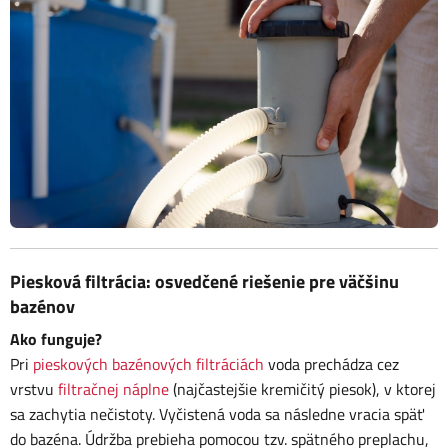
Piesková filtrácia: osvedčené riešenie pre väčšinu
bazénov
Ako funguje?
Pri
pieskových bazénových filtráciách
voda prechádza cez
vrstvu
filtračnej náplne
(najčastejšie kremičitý piesok), v ktorej
sa zachytia nečistoty. Vyčistená voda sa následne vracia späť
do bazéna. Údržba prebieha pomocou tzv. spätného preplachu,