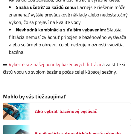
Snaha ušetriť za každú cenu:
Lacnejšie riešenie môže
znamenať vyššie prevádzkové náklady alebo nedostatočný
výkon, čo sa prejaví na kvalite vody.
Nevhodná kombinácia s ďalším vybavením:
Slabšia
filtrácia nemusí zvládnuť pripojenie bazénového vysávača
alebo solárneho ohrevu, čo obmedzuje možnosti využitia
bazéna.
➡️
Vyberte si z našej ponuky bazénových filtrácií
a zaistite si
čistú vodu vo svojom bazéne počas celej kúpacej sezóny.
Mohlo by vás tiež zaujímať
Ako vybrať bazénový vysávač
5 najlepších automatických vysávačov do