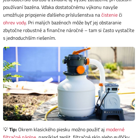
používaní bazéna. Vďaka dostatočnému výkonu navyše
umožňuje pripojenie ďalšieho príslušenstva na
čistenie
či
ohrev vody
. Pri malých bazénoch môže byť jej obstaranie
zbytočne robustné a finančne náročné – tam si často vystačíte
s jednoduchším riešením.
💡
Tip:
Okrem klasického piesku možno použiť aj
moderné
filtračné náplne
, napríklad zeolit, filtračné sklo alebo guľôčky,