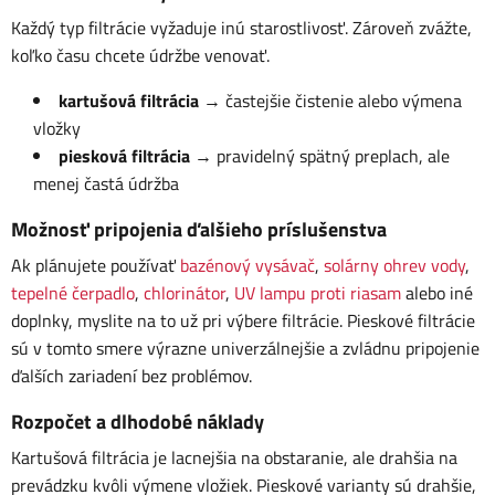
Každý typ filtrácie vyžaduje inú starostlivosť. Zároveň zvážte,
koľko času chcete údržbe venovať.
kartušová filtrácia
→ častejšie čistenie alebo výmena
vložky
piesková filtrácia
→ pravidelný spätný preplach, ale
menej častá údržba
Možnosť pripojenia ďalšieho príslušenstva
Ak plánujete používať
bazénový vysávač
,
solárny ohrev vody
,
tepelné čerpadlo
,
chlorinátor
,
UV lampu proti riasam
alebo iné
doplnky, myslite na to už pri výbere filtrácie. Pieskové filtrácie
sú v tomto smere výrazne univerzálnejšie a zvládnu pripojenie
ďalších zariadení bez problémov.
Rozpočet a dlhodobé náklady
Kartušová filtrácia je lacnejšia na obstaranie, ale drahšia na
prevádzku kvôli výmene vložiek. Pieskové varianty sú drahšie,