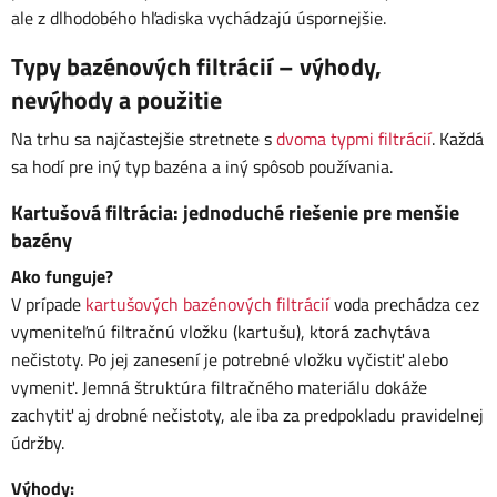
ale z dlhodobého hľadiska vychádzajú úspornejšie.
Typy bazénových filtrácií – výhody,
nevýhody a použitie
Na trhu sa najčastejšie stretnete s
dvoma typmi filtrácií
. Každá
sa hodí pre iný typ bazéna a iný spôsob používania.
Kartušová filtrácia: jednoduché riešenie pre menšie
bazény
Ako funguje?
V prípade
kartušových bazénových filtrácií
voda prechádza cez
vymeniteľnú filtračnú vložku (kartušu), ktorá zachytáva
nečistoty. Po jej zanesení je potrebné vložku vyčistiť alebo
vymeniť. Jemná štruktúra filtračného materiálu dokáže
zachytiť aj drobné nečistoty, ale iba za predpokladu pravidelnej
údržby.
Výhody: