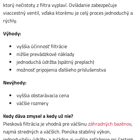
ktorý nečistoty z filtra vyplaví. Ovládanie zabezpečuje
viaccestný ventil, vďaka ktorému je celý proces jednoduchý a
rýchly.
Výhody:
vyššia účinnosť filtrácie
nižšie prevádzkové náklady
jednoduchá údržba (spätný preplach)
možnosť pripojenia ďalšieho príslušenstva
Nevýhody:
vyššia obstarávacia cena
väčšie rozmery
Kedy dáva zmysel a kedy už nie?
Piesková filtrácia je vhodná pre väčšinu
záhradných bazénov
,
najmä stredných a väčších. Ponúka stabilný výkon,
jednoduchšiu údržbu a zvládne aj vyššie zaťaženie pri častom