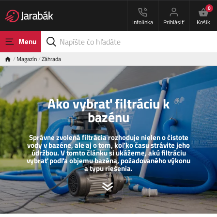
0
Infolinka
Prihlásiť
Košík
Menu
Magazín
Záhrada
Ako vybrať filtráciu k
bazénu
Správne zvolená filtrácia rozhoduje nielen o čistote
vody v bazéne, ale aj o tom, koľko času strávite jeho
údržbou. V tomto článku si ukážeme, akú filtráciu
vybrať podľa objemu bazéna, požadovaného výkonu
a typu riešenia.