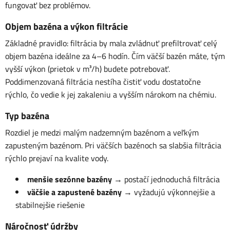
fungovať bez problémov.
Objem bazéna a výkon filtrácie
Základné pravidlo: filtrácia by mala zvládnuť prefiltrovať celý
objem bazéna ideálne za 4–6 hodín. Čím väčší bazén máte, tým
vyšší výkon (prietok v m³/h) budete potrebovať.
Poddimenzovaná filtrácia nestíha čistiť vodu dostatočne
rýchlo, čo vedie k jej zakaleniu a vyšším nárokom na chémiu.
Typ bazéna
Rozdiel je medzi malým nadzemným bazénom a veľkým
zapusteným bazénom. Pri väčších bazénoch sa slabšia filtrácia
rýchlo prejaví na kvalite vody.
menšie sezónne bazény
→ postačí jednoduchá filtrácia
väčšie a zapustené bazény
→ vyžadujú výkonnejšie a
stabilnejšie riešenie
Náročnosť údržby