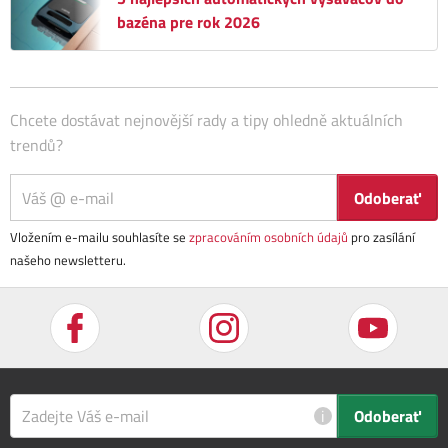
bazéna pre rok 2026
Chcete dostávat nejnovější rady a tipy ohledně aktuálních
trendů?
Odoberať
Vložením e-mailu souhlasíte se
zpracováním osobních údajů
pro zasílání
našeho newsletteru.
i
Odoberať