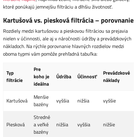
ktoré ponúkajú jemnejšiu filtráciu a dlhšiu životnosť.
Kartušová vs. piesková filtrácia – porovnanie
Rozdiely medzi kartušovou a pieskovou filtráciou sa prejavia
nielen v účinnosti, ale aj v náročnosti údržby a prevádzkových
nákladoch. Na rýchle porovnanie hlavných rozdielov medzi
oboma typmi vám pomôže prehľadná tabuľka:
Pre
Typ
Prevádzkové
koho je
Údržba
Účinnosť
filtrácie
náklady
ideálna
Menšie
Kartušová
vyššia
nižšia
vyššie
bazény
Stredné
Piesková
a veľké
nižšia
vyššia
nižšie
bazény