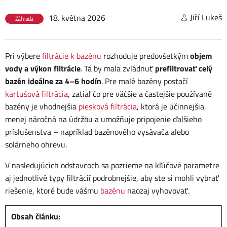
Jiří Lukeš
18. května 2026
Záhrada
Pri výbere
filtrácie k bazénu
rozhoduje predovšetkým
objem
vody a výkon filtrácie
. Tá by mala zvládnuť
prefiltrovať celý
bazén ideálne za 4–6 hodín
. Pre malé bazény postačí
kartušová filtrácia
, zatiaľ čo pre väčšie a častejšie používané
bazény je vhodnejšia
piesková filtrácia
, ktorá je účinnejšia,
menej náročná na údržbu a umožňuje pripojenie ďalšieho
príslušenstva – napríklad bazénového vysávača alebo
solárneho ohrevu.
V nasledujúcich odstavcoch sa pozrieme na kľúčové parametre
aj jednotlivé typy filtrácií podrobnejšie, aby ste si mohli vybrať
riešenie, ktoré bude vášmu
bazénu
naozaj vyhovovať.
Obsah článku: