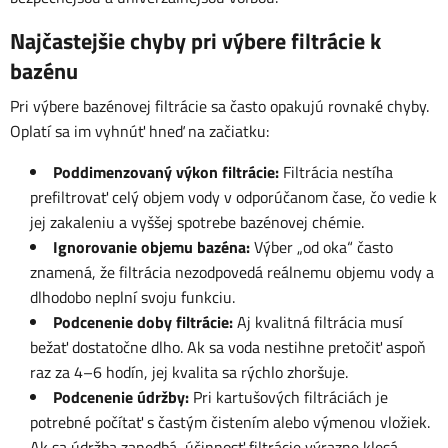
Najčastejšie chyby pri výbere filtrácie k
bazénu
Pri výbere bazénovej filtrácie sa často opakujú rovnaké chyby.
Oplatí sa im vyhnúť hneď na začiatku:
Poddimenzovaný výkon filtrácie:
Filtrácia nestíha
prefiltrovať celý objem vody v odporúčanom čase, čo vedie k
jej zakaleniu a vyššej spotrebe bazénovej chémie.
Ignorovanie objemu bazéna:
Výber „od oka“ často
znamená, že filtrácia nezodpovedá reálnemu objemu vody a
dlhodobo neplní svoju funkciu.
Podcenenie doby filtrácie:
Aj kvalitná filtrácia musí
bežať dostatočne dlho. Ak sa voda nestihne pretočiť aspoň
raz za 4–6 hodín, jej kvalita sa rýchlo zhoršuje.
Podcenenie údržby:
Pri kartušových filtráciách je
potrebné počítať s častým čistením alebo výmenou vložiek.
Ak sa údržba zanedbá, účinnosť filtrácie výrazne klesá.