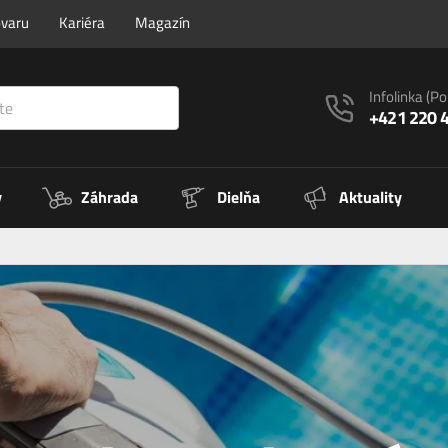
ovaru
Kariéra
Magazín
Infolinka
(Po
+421 220 
y
Záhrada
Dielňa
Aktuality