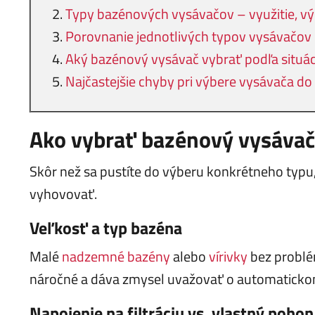
Typy bazénových vysávačov – využitie, v
Porovnanie jednotlivých typov vysávačov
Aký bazénový vysávač vybrať podľa situác
Najčastejšie chyby pri výbere vysávača d
Ako vybrať bazénový vysávač
Skôr než sa pustíte do výberu konkrétneho typu,
vyhovovať.
Veľkosť a typ bazéna
Malé
nadzemné bazény
alebo
vírivky
bez problé
náročné a dáva zmysel uvažovať o automatickom
Napojenie na filtráciu vs. vlastný pohon