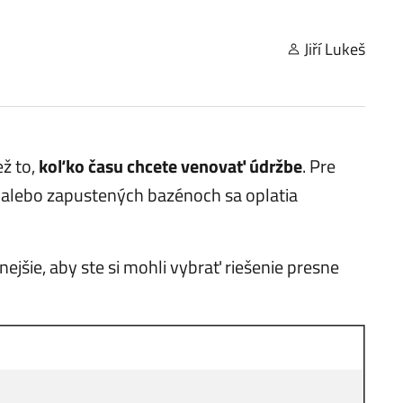
Jiří Lukeš
ež to,
koľko času chcete venovať údržbe
. Pre
h alebo zapustených bazénoch sa oplatia
jšie, aby ste si mohli vybrať riešenie presne