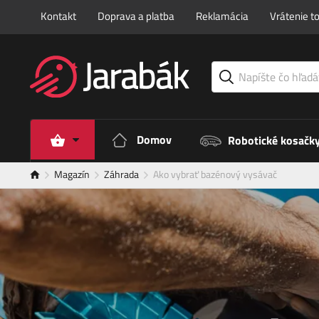
Kontakt
Doprava a platba
Reklamácia
Vrátenie t
Domov
Robotické kosačk
Magazín
Záhrada
Ako vybrať bazénový vysávač