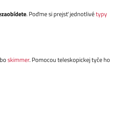
nezaobídete
. Poďme si prejsť jednotlivé
typy
ebo
skimmer
. Pomocou teleskopickej tyče ho