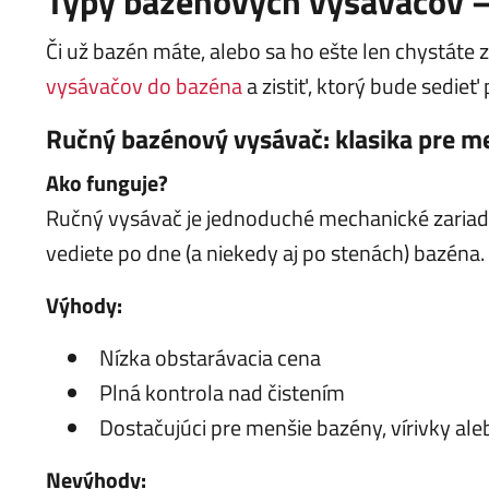
Typy bazénových vysávačov –
Či už bazén máte, alebo sa ho ešte len chystáte z
vysávačov do bazéna
a zistiť, ktorý bude sedieť
Ručný bazénový vysávač: klasika pre m
Ako funguje?
Ručný vysávač je jednoduché mechanické zariaden
vediete po dne (a niekedy aj po stenách) bazéna.
Výhody:
Nízka obstarávacia cena
Plná kontrola nad čistením
Dostačujúci pre menšie bazény, vírivky al
Nevýhody: