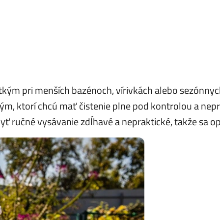
kým pri menších bazénoch, vírivkách alebo sezónnyc
 tým, ktorí chcú mať čistenie plne pod kontrolou a ne
ť ručné vysávanie zdĺhavé a nepraktické, takže sa op