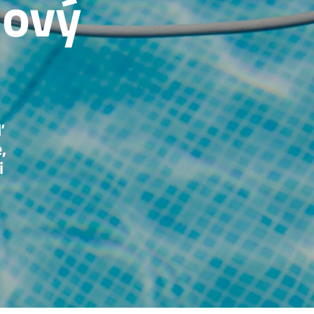
nový
ľ
,
i