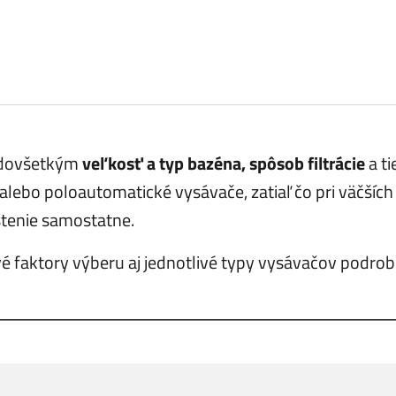
edovšetkým
veľkosť a typ bazéna, spôsob filtrácie
a ti
 alebo poloautomatické vysávače, zatiaľ čo pri väčšíc
stenie samostatne.
 faktory výberu aj jednotlivé typy vysávačov podrobne