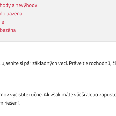
ýhody a nevýhody
 do bazéna
ie
o bazéna
 ujasnite si pár základných vecí. Práve tie rozhodnú
mov vyčistíte ručne. Ak však máte väčší alebo zapust
 riešení.