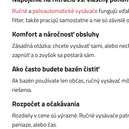
Ručné
a
poloautomatické vysávače
fungujú vďa
filter, takže pracujú samostatne a nie sú závislé o
Komfort a náročnosť obsluhy
Zásadná otázka: chcete vysávať sami, alebo ne
zapnúť a o zvyšok sa postará sám.
Ako často budete bazén čistiť
Ak bazén používate len občas, ručný vysávač môž
riešenia.
Rozpočet a očakávania
Rozdiely v cene sú výrazné. Ručné vysávače patria
peniaze, alebo čas.