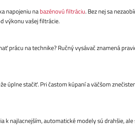
ka napojeniu na
bazénovú filtráciu
. Bez nej sa nezaob
d výkonu vašej filtrácie.
chať prácu na technike? Ručný vysávač znamená pravi
e úplne stačiť. Pri častom kúpaní a väčšom znečisten
 k najlacnejším, automatické modely sú drahšie, ale še