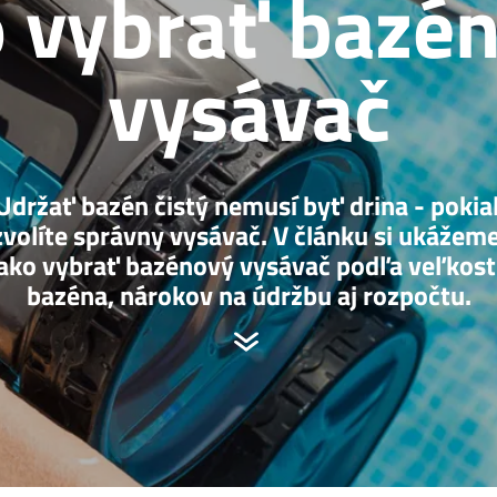
 vybrať bazé
vysávač
Udržať bazén čistý nemusí byť drina - pokia
zvolíte správny vysávač. V článku si ukážeme
ako vybrať bazénový vysávač podľa veľkost
bazéna, nárokov na údržbu aj rozpočtu.