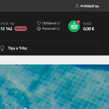
Prihlásiť sa
0
Obľúbené
(
0
)
-Pi: 8-16)
Košík
412 142
0,00 €
Porovnať
(
0
)
OFFLINE
Tipy a Triky