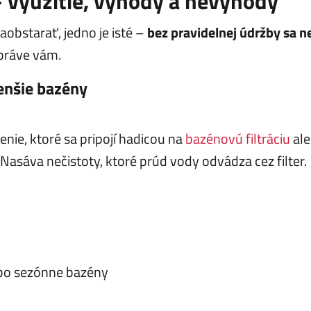
 využitie, výhody a nevýhody
aobstarať, jedno je isté –
bez pravidelnej údržby sa 
 práve vám.
enšie bazény
ie, ktoré sa pripojí hadicou na
bazénovú filtráciu
al
 Nasáva nečistoty, ktoré prúd vody odvádza cez filter.
ebo sezónne bazény