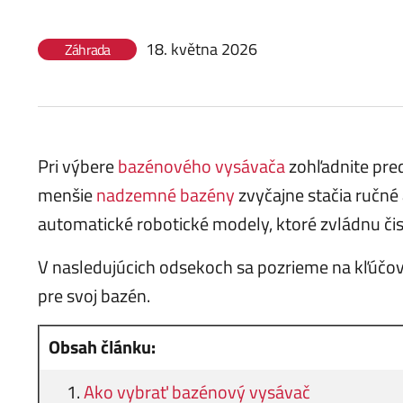
18. května 2026
Záhrada
Pri výbere
bazénového vysávača
zohľadnite pr
menšie
nadzemné bazény
zvyčajne stačia ručné
automatické robotické modely, ktoré zvládnu či
V nasledujúcich odsekoch sa pozrieme na kľúčové
pre svoj bazén.
Obsah článku:
Ako vybrať bazénový vysávač