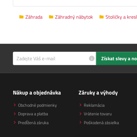
Záhrada
Záhradný nábytok
Stoličky a kres
i
Získat slevy a n
Nákup a objednávka
Záruky a výhody
Obchodné podmienky
Reklamácia
Doprava a platba
Vrátenie tovaru
Predĺžená záruka
Poškodená zásielka