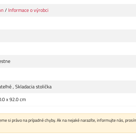
nn
/
Informace o výrobci
estne
ateľné
,
Skladacia stolička
0.0 x 92.0 cm
me si právo na prípadné chyby. Ak na nejaké narazíte, informujte nás, prosí