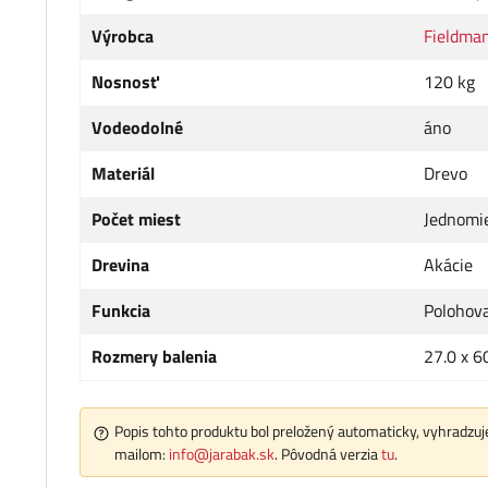
Výrobca
Fieldma
Nosnosť
120 kg
Vodeodolné
áno
Materiál
Drevo
Počet miest
Jednomi
Drevina
Akácie
Funkcia
Polohov
Rozmery balenia
27.0 x 6
Popis tohto produktu bol preložený automaticky, vyhradzuje
mailom:
info@jarabak.sk
. Pôvodná verzia
tu
.