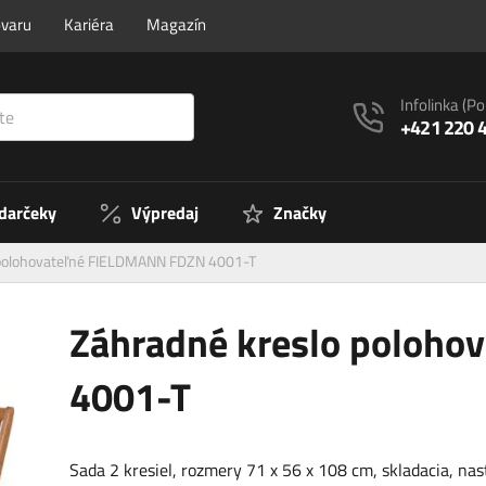
ovaru
Kariéra
Magazín
Infolinka
(Po
+421 220 
 darčeky
Výpredaj
Značky
 polohovateľné FIELDMANN FDZN 4001-T
Záhradné kreslo poloh
4001-T
Sada 2 kresiel, rozmery 71 x 56 x 108 cm, skladacia, na