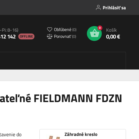
Prihlásiť sa
0
Obľúbené
(
0
)
-Pi: 8-16)
Košík
412 142
0,00 €
Porovnať
(
0
)
OFFLINE
ovateľné FIELDMANN FDZN
stavenie do
Záhradné kreslo