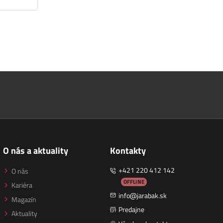
O nás a aktuality
Kontakty
+421 220 412 142
O nás
OFFLINE
Kariéra
info@jarabak.sk
Magazín
Predajne
Aktuality