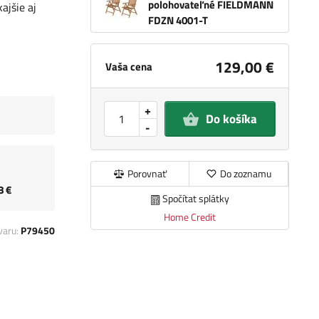
polohovateľné FIELDMANN
ajšie aj
FDZN 4001-T
129,00 €
Vaša cena
+
Do košíka
-
Porovnať
Do zoznamu
8 €
Spočítat splátky
Home Credit
varu:
P79450