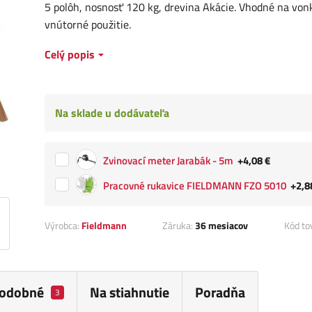
5 polôh, nosnosť 120 kg, drevina Akácie. Vhodné na vonk
vnútorné použitie.
Celý popis
Na sklade u dodávateľa
Zvinovací meter Jarabák - 5m
+4,08 €
Pracovné rukavice FIELDMANN FZO 5010
+2,8
Výrobca:
Fieldmann
Záruka:
36 mesiacov
Kód to
odobné
Na stiahnutie
Poradňa
3