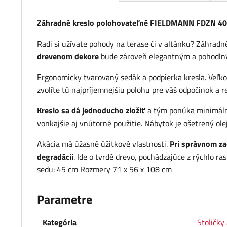
Záhradné kreslo polohovateľné FIELDMANN FDZN 4
Radi si užívate pohody na terase či v altánku? Záhradné 
drevenom dekore
bude zároveň elegantným a pohodln
Ergonomicky tvarovaný sedák a podpierka kresla. Veľ
zvolíte tú najpríjemnejšiu polohu pre váš odpočinok a re
Kreslo sa dá jednoducho zložiť
a tým ponúka minimálne
vonkajšie aj vnútorné použitie. Nábytok je ošetrený ole
Akácia má úžasné úžitkové vlastnosti.
Pri správnom zao
degradácii
. Ide o tvrdé drevo, pochádzajúce z rýchlo r
sedu: 45 cm Rozmery 71 x 56 x 108 cm
Parametre
Kategória
Stoličky 