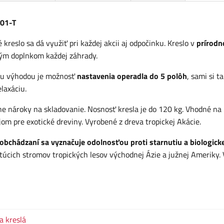
001-T
kreslo sa dá využiť pri každej akcii aj odpočinku. Kreslo v
prírod
ým doplnkom každej záhrady.
kou výhodou je možnosť
nastavenia operadla do 5 polôh
, sami si t
laxáciu.
 nároky na skladovanie. Nosnosť kresla je do 120 kg. Vhodné na
jom pre exotické dreviny. Vyrobené z dreva tropickej Akácie.
bchádzaní sa vyznačuje odolnosťou proti starnutiu a biologicke
astúcich stromov tropických lesov východnej Ázie a južnej Ameriky.
a kreslá