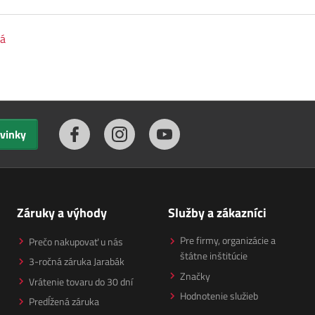
lá
ovinky
Záruky a výhody
Služby a zákazníci
Pre firmy, organizácie a
Prečo nakupovať u nás
štátne inštitúcie
3-ročná záruka Jarabák
Značky
Vrátenie tovaru do 30 dní
Hodnotenie služieb
Predĺžená záruka