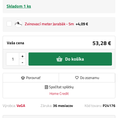
Skladom 1 ks
Zvinovací meter Jarabák - 5m
+4,09 €
53,28 €
Vaša cena
+
Do košíka
-
Porovnať
Do zoznamu
Spočítat splátky
Home Credit
Výrobca:
VeGA
Záruka:
36 mesiacov
Kód tovaru:
P24176