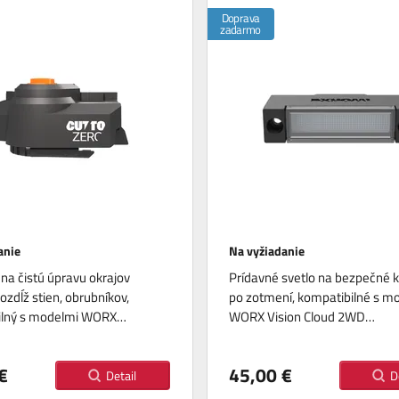
Doprava
zadarmo
anie
Na vyžiadanie
na čistú úpravu okrajov
Prídavné svetlo na bezpečné k
ozdĺž stien, obrubníkov,
po zotmení, kompatibilné s m
ilný s modelmi WORX…
WORX Vision Cloud 2WD…
€
45,00 €
Detail
D