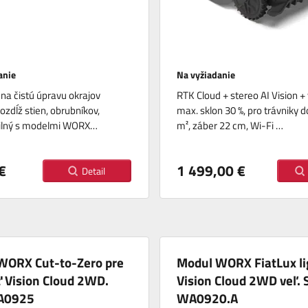
anie
Na vyžiadanie
na čistú úpravu okrajov
RTK Cloud + stereo AI Vision 
ozdĺž stien, obrubníkov,
max. sklon 30 %, pro trávniky 
ilný s modelmi WORX…
m², záber 22 cm, Wi-Fi …
€
1 499,00 €
Detail
WORX Cut-to-Zero pre
Modul WORX FiatLux li
 Vision Cloud 2WD.
Vision Cloud 2WD veľ. 
A0925
WA0920.A