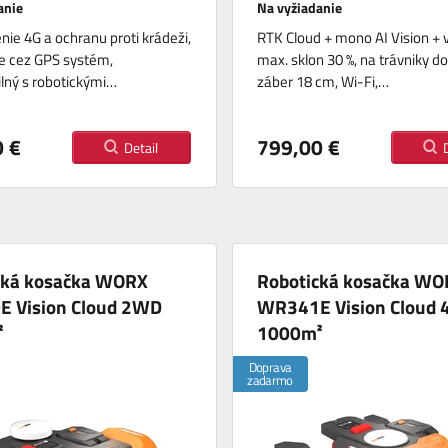
anie
Na vyžiadanie
nie 4G a ochranu proti krádeži,
RTK Cloud + mono AI Vision +
e cez GPS systém,
max. sklon 30 %, na trávniky d
lný s robotickými…
záber 18 cm, Wi-Fi,…
 €
799,00 €
Detail
cká kosačka WORX
Robotická kosačka WO
 Vision Cloud 2WD
WR341E Vision Cloud
²
1000m²
Doprava
zadarmo