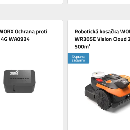
WORX Ochrana proti
Robotická kosačka WO
i 4G WA0934
WR305E Vision Cloud
500m²
Doprava
zadarmo