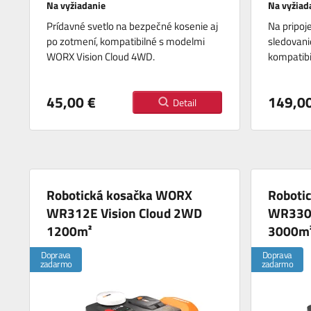
Na vyžiadanie
Na vyžiad
Prídavné svetlo na bezpečné kosenie aj
Na pripoje
po zotmení, kompatibilné s modelmi
sledovani
WORX Vision Cloud 4WD.
kompatibi
45,00 €
149,00
Detail
Robotická kosačka WORX
Roboti
WR312E Vision Cloud 2WD
WR330E
1200m²
3000m
Doprava
Doprava
zadarmo
zadarmo