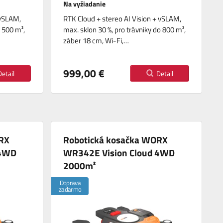
Na vyžiadanie
 vSLAM,
RTK Cloud + stereo AI Vision + vSLAM,
o 500 m²,
max. sklon 30 %, pro trávniky do 800 m²,
záber 18 cm, Wi-Fi,…
999,00 €
Detail
Detail
RX
Robotická kosačka WORX
 4WD
WR342E Vision Cloud 4WD
2000m²
Doprava
zadarmo