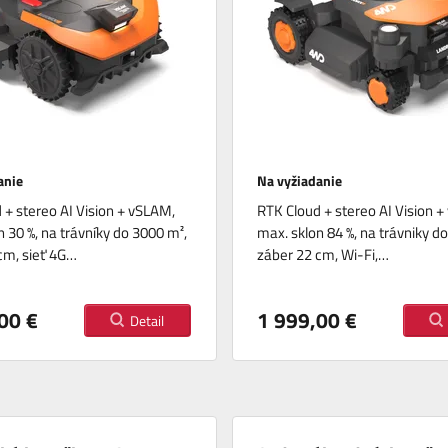
anie
Na vyžiadanie
 + stereo AI Vision + vSLAM,
RTK Cloud + stereo AI Vision 
n 30 %, na trávníky do 3000 m²,
max. sklon 84 %, na trávniky d
cm, sieť 4G…
záber 22 cm, Wi-Fi,…
00 €
1 999,00 €
Detail