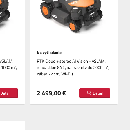
Na vyžiadanie
+ vSLAM,
RTK Cloud + stereo AI Vision + vSLAM,
o 1000 m²,
max. sklon 84 %, na trávniky do 2000 m²,
záber 22 cm, Wi-Fi (…
2 499,00 €
Detail
Detail