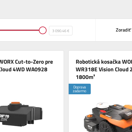
Zoradiť
WORX Cut-to-Zero pre
Robotická kosačka WO
 Cloud 4WD WA0928
WR318E Vision Cloud
1800m²
Doprava
zadarmo