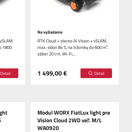
Na vyžiadanie
+ vSLAM,
RTK Cloud + stereo AI Vision + vSLAM,
do 1800
max. sklon 84 %, na trávniky do 600 m²,
záber 20 cm, Wi-Fi,…
1 499,00 €
Detail
Detail
ght
Modul WORX FiatLux light pre
S
Vision Cloud 2WD veľ. M/L
WA0920