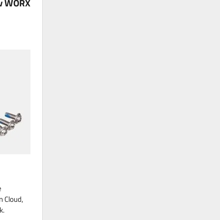
ov WORX
e
n Cloud,
k.