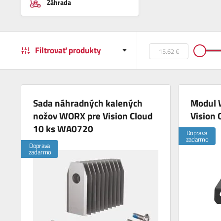
Záhrada
Filtrovať produkty
Sada náhradných kalených
Modul 
nožov WORX pre Vision Cloud
Vision
10 ks WA0720
Doprava
zadarmo
Doprava
zadarmo