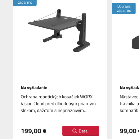
zadarmo
Doprava
zadarmo
Na vyžiadanie
Na vyžiad
Ochrana robotických kosačiek WORX
Nástavec 
Vision Cloud pred dlhodobým priamym
trávnika p
slnkom, dažďom a nepriaznivým…
kompatib
199,00 €
99,00 
Detail