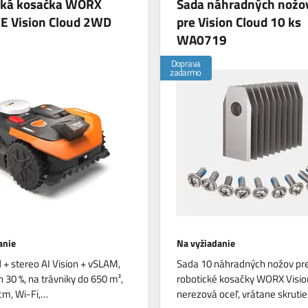
cká kosačka WORX
Sada náhradných nož
 Vision Cloud 2WD
pre Vision Cloud 10 ks
WA0719
Doprava
zadarmo
anie
Na vyžiadanie
 + stereo AI Vision + vSLAM,
Sada 10 náhradných nožov pr
 30 %, na trávniky do 650 m²,
robotické kosačky WORX Visio
cm, Wi-Fi,…
nerezová oceľ, vrátane skrutie