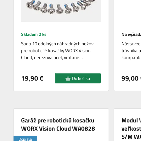
Skladom 2 ks
Na vyžiad
Sada 10 odolných náhradných nožov
Nástavec 
pre robotické kosačky WORX Vision
trávnika p
Cloud, nerezová oceľ, vrátane…
kompatib
19,90 €
99,00 
Do košíka
Garáž pre robotickú kosačku
Modul 
WORX Vision Cloud WA0828
veľkosť
S/M W
Doprava