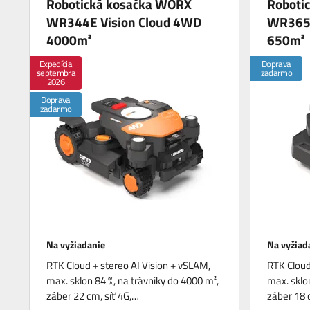
Robotická kosačka WORX
Roboti
WR344E Vision Cloud 4WD
WR365E
4000m²
650m²
Expedícia
Doprava
septembra
zadarmo
2026
Doprava
zadarmo
Na vyžiadanie
Na vyžiad
RTK Cloud + stereo AI Vision + vSLAM,
RTK Cloud
max. sklon 84 %, na trávniky do 4000 m²,
max. sklon
záber 22 cm, síť 4G,…
záber 18 