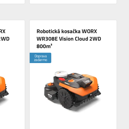
RX
Robotická kosačka WORX
 2WD
WR308E Vision Cloud 2WD
800m²
Doprava
zadarmo