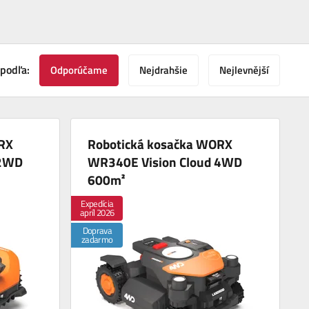
 podľa:
Odporúčame
Nejdrahšie
Nejlevnější
RX
Robotická kosačka WORX
 2WD
WR340E Vision Cloud 4WD
600m²
Expedícia
apríl 2026
Doprava
zadarmo