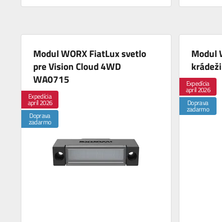
Modul WORX FiatLux svetlo
Modul 
pre Vision Cloud 4WD
krádež
WA0715
Expedícia
apríl 2026
Expedícia
apríl 2026
Doprava
zadarmo
Doprava
zadarmo