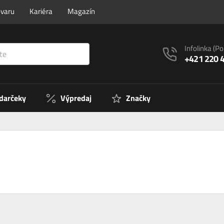
ovaru
Kariéra
Magazín
Infolinka
(Po
+421 220 
 darčeky
Výpredaj
Značky