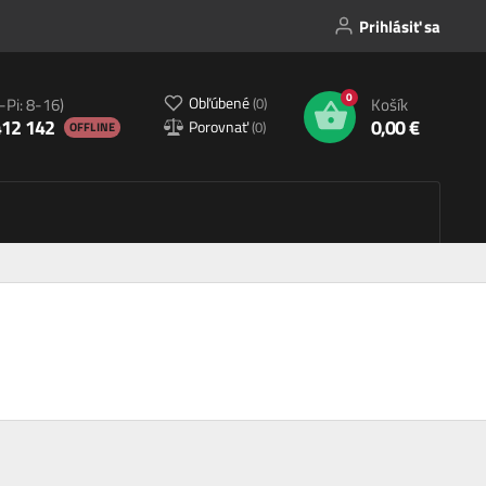
Prihlásiť sa
0
Obľúbené
(
0
)
-Pi: 8-16)
Košík
412 142
0,00 €
Porovnať
(
0
)
OFFLINE