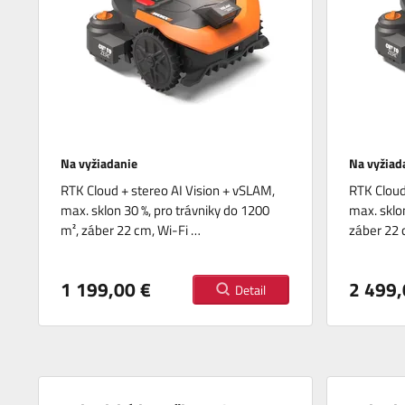
Na vyžiadanie
Na vyžiad
RTK Cloud + stereo AI Vision + vSLAM,
RTK Cloud
max. sklon 30 %, pro trávniky do 1200
max. sklo
m², záber 22 cm, Wi-Fi …
záber 22 
1 199,00 €
2 499,
Detail