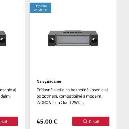
Doprava
zadarmo
Na vyžiadanie
osenie aj
Prídavné svetlo na bezpečné kosenie aj
odelmi
po zotmení, kompatibilné s modelmi
WORX Vision Cloud 2WD…
45,00 €
etail
Detail