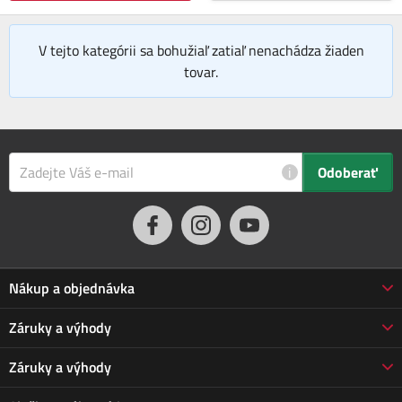
V tejto kategórii sa bohužiaľ zatiaľ nenachádza žiaden
tovar.
i
Odoberať
Nákup a objednávka
Obchodné podmienky
Záruky a výhody
Doprava a platba
Reklamácia
Záruky a výhody
Predĺžená záruka
Vrátenie tovaru