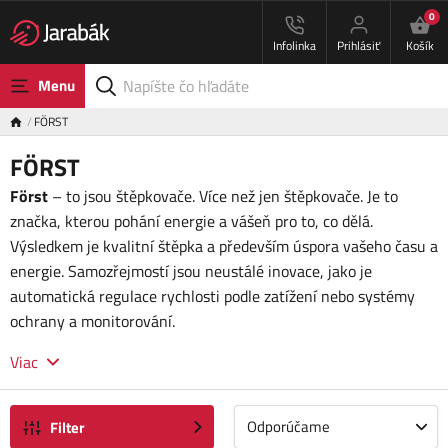
0
Infolinka
Prihlásiť
Košík
Menu
FÖRST
FÖRST
Först
– to jsou štěpkovače. Více než jen štěpkovače. Je to
značka, kterou pohání energie a vášeň pro to, co dělá.
Výsledkem je kvalitní štěpka a především úspora vašeho času a
energie. Samozřejmostí jsou neustálé inovace, jako je
automatická regulace rychlosti podle zatížení nebo systémy
ochrany a monitorování.
Viac
Odporúčame
Filter