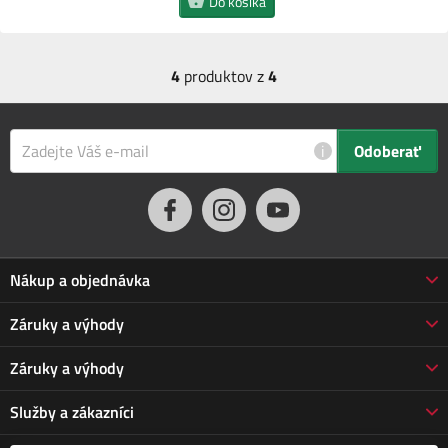
Do košíka
4
produktov z
4
i
Odoberať
Nákup a objednávka
Obchodné podmienky
Záruky a výhody
Doprava a platba
Reklamácia
Záruky a výhody
Predĺžená záruka
Vrátenie tovaru
Prečo nakupovať u nás
Služby a zákazníci
Poškodená zásielka
3-ročná záruka Jarabák