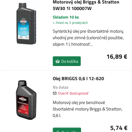
Motorový olej Briggs & Stratton
5W30 1l 100007W
Skladom 10 ks
+ ihned na 3 prodejnách
Syntetický olej pre štvortaktné motory,
vhodný pre zimné (celoročné) použitie,
objem 1 l, hmotnosť…
16,89 €
Do košíka
Olej BRIGGS 0,6 l 12-620
Na dotaz
Overiť dostupnosť
Motorový olej pre benzínové
štvortaktné motory Briggs & Stratton,
0,6 l.
5,74 €