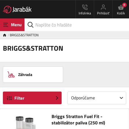
0
Infolinka
Prihlásiť
Košík
Menu
BRIGGS&STRATTON
BRIGGS&STRATTON
Záhrada
Odporúčame
Filter
Briggs Stratton Fuel Fit -
stabilizátor paliva (250 ml)